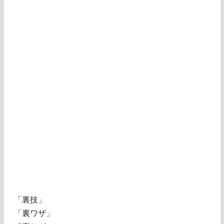
「裏技」
「裏ワザ」