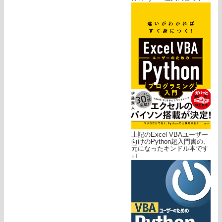
上記のExcel VBAユーザー
向けのPython超入門書の、
元になったキンドル本です
↓↓