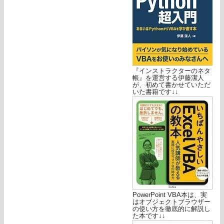
『インストラクターのネタ
帳』を運営する伊藤潔人
が、初めて書かせていただ
いた書籍です↓↓
PowerPoint VBA本は、実
はオブジェクトブラウザー
の使い方を徹底的に解説し
た本です↓↓