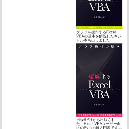
グラフを操作するExcel
VBAの基本を解説したキン
ドル本も出しました↓↓
日経BP社から出版され
た、Excel VBAユーザー向
けのPython超入門書です↓↓