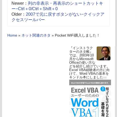
Newer：
列の非表示・再表示のショートカットキ
ー−Ctrl＋0/Ctrl＋Shift＋0
Older：
2007で元に戻すボタンがない−クイックア
クセスツールバー
Home
»
ネット関連のネタ
»
Pocket WiFi購入しました！
『インストラク
ターのネタ帳』
では、2003年10
月からMicrosoft
Officeの使い方な
どを紹介し続けています。
Excel VBA経験者の方に向
けて、Word VBAの基本を
キンドル本にしました↓↓