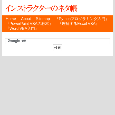
Home
About
Sitemap
『Pythonプログラミング入門』
『PowerPoint VBAの教本』
『理解するExcel VBA』
『Word VBA入門』