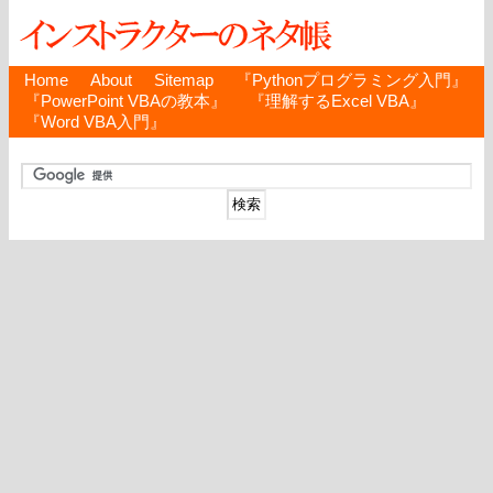
Home
About
Sitemap
『Pythonプログラミング入門』
『PowerPoint VBAの教本』
『理解するExcel VBA』
『Word VBA入門』