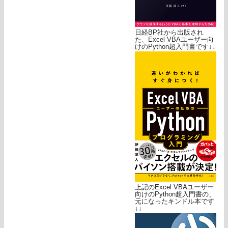
日経BP社から出版され
た、Excel VBAユーザー向
けのPython超入門書です↓↓
上記のExcel VBAユーザー
向けのPython超入門書の、
元になったキンドル本です
↓↓