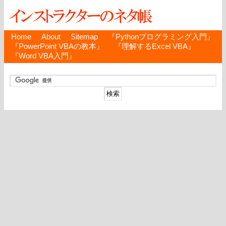
Home
About
Sitemap
『Pythonプログラミング入門』
『PowerPoint VBAの教本』
『理解するExcel VBA』
『Word VBA入門』