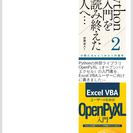
Pythonの外部ライブラリ
OpenPyXL（オープンパイ
エクセル）の入門書を、
Excel VBAユーザーに向け
に書きました↓↓