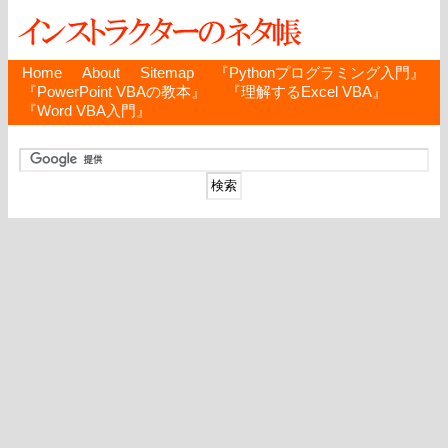
Home
About
Sitemap
『Pythonプログラミング入門』
『PowerPoint VBAの教本』
『理解するExcel VBA』
『Word VBA入門』