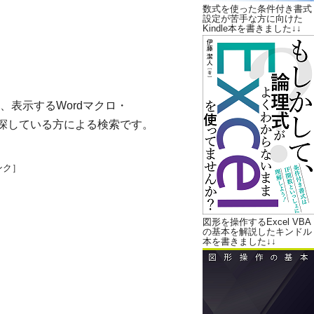
数式を使った条件付き書式
設定が苦手な方に向けた
Kindle本を書きました↓↓
表示するWordマクロ・
s）のコードを探している方による検索です。
ンク］
図形を操作するExcel VBA
の基本を解説したキンドル
本を書きました↓↓