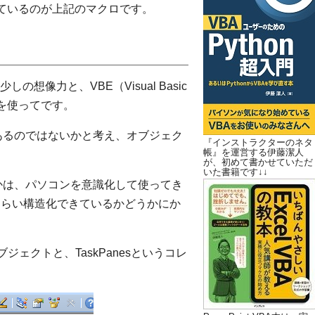
替えているのが上記のマクロです。
像力と、VBE（Visual Basic
ーを使ってです。
あるのではないかと考え、オブジェク
『インストラクターのネタ
帳』を運営する伊藤潔人
が、初めて書かせていただ
いた書籍です↓↓
かは、パソコンを意識化して使ってき
くらい構造化できているかどうかにか
ブジェクトと、TaskPanesというコレ