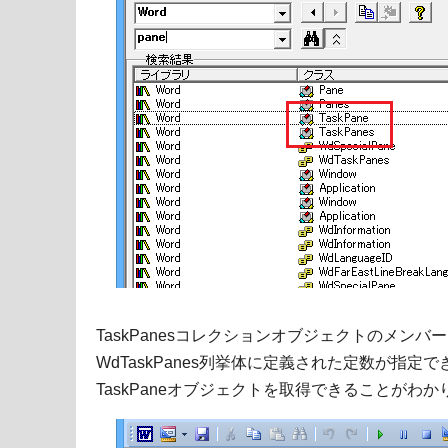
TaskPanesコレクションオブジェクトのメンバ
WdTaskPanes列挙体に定義された定数が指
TaskPaneオブジェクトを取得できることがわか