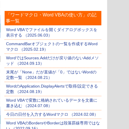
「ワードマクロ・Word VBAの使い方」の記
事一覧
Word VBAでファイルを開くダイアログボックスを
表示する （2025.06.03）
CommandBarオブジェクトの一覧を作成するWord
マクロ （2025.02.19）
WordではSources.Addだけが戻り値のないAddメソ
ッド （2024.09.13）
末尾が「None」だが直値が「0」ではないWordの
定数一覧 （2024.08.21）
WordのApplication.DisplayAlertsで取得/設定できる
定数 （2024.08.19）
Word VBAで変数に格納されているデータを文書に
書き込む （2024.07.08）
今日の日付を入力するWordマクロ （2024.02.08）
Word VBAのBordersやBorderは段落罫線専用ではな
い （2022.09.16）