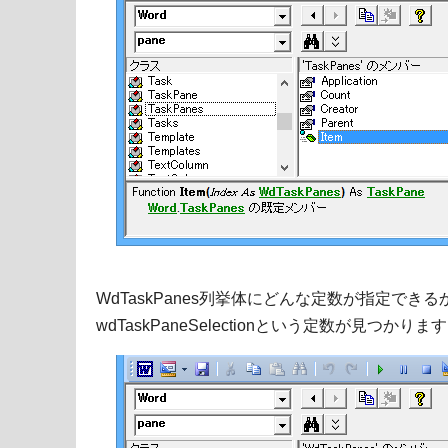
WdTaskPanes列挙体にどんな定数が指定でき
wdTaskPaneSelectionという定数が見つかりま