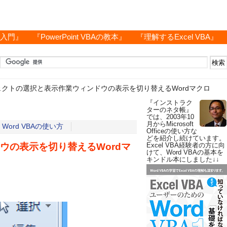
グ入門』
『PowerPoint VBAの教本』
『理解するExcel VBA』
ェクトの選択と表示作業ウィンドウの表示を切り替えるWordマクロ
『インストラク
ターのネタ帳』
では、2003年10
月からMicrosoft
ord VBAの使い方
Officeの使い方な
どを紹介し続けています。
ウの表示を切り替えるWordマ
Excel VBA経験者の方に向
けて、Word VBAの基本を
キンドル本にしました↓↓