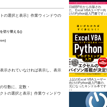
日経BP社から出版され
た、Excel VBAユーザー向
けのPython超入門書です↓↓
トの選択と表示］作業ウィンドウの
を切り替える()
ion)
表示されていなければ表示し、表示
上記のExcel VBAユーザー
向けのPython超入門書の、
元になったキンドル本です
パティの引数に、定数・
↓↓
オブジェクトの選択と表示］作業ウィンドウ