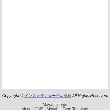
Copyright ©
インストラクターのネタ帳
All Rights Reserved.
Movable Type
vicuna CMS - Movable Type Template