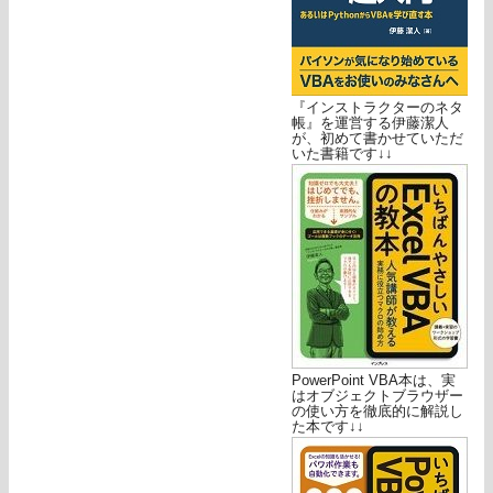
『インストラクターのネタ
帳』を運営する伊藤潔人
が、初めて書かせていただ
いた書籍です↓↓
PowerPoint VBA本は、実
はオブジェクトブラウザー
の使い方を徹底的に解説し
た本です↓↓