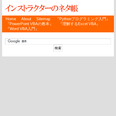
Home
About
Sitemap
『Pythonプログラミング入門』
『PowerPoint VBAの教本』
『理解するExcel VBA』
『Word VBA入門』