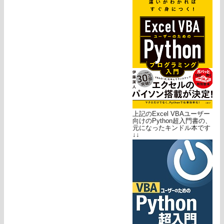
上記のExcel VBAユーザー
向けのPython超入門書の、
元になったキンドル本です
↓↓