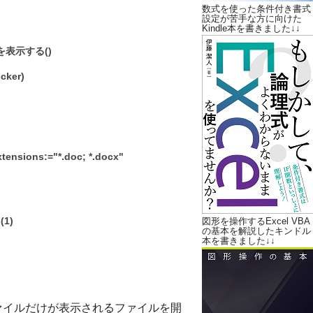
数式を使った条件付き書式
設定が苦手な方に向けた
Kindle本を書きました↓↓
を表示する()
cker)
ions:="*.doc; *.docx"
図形を操作するExcel VBA
(1)
の基本を解説したキンドル
本を書きました↓↓
のファイルだけが表示されるファイルを開