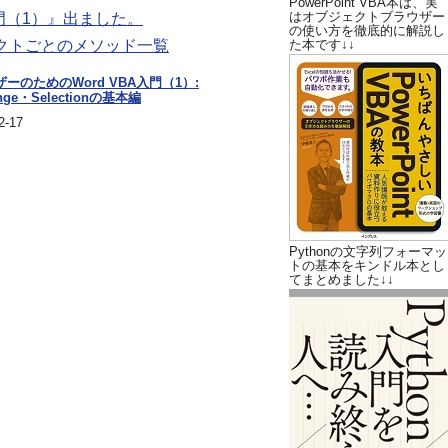
PowerPoint VBA本は、実
はオブジェクトブラウザー
A入門（1）』出ました。
の使い方を徹底的に解説し
ェクトごとのメソッド一覧
た本です↓↓
ーザーのためのWord VBA入門（1）:
nge・Selectionの基本編
-17
Pythonの文字列フォーマッ
トの基本をキンドル本とし
てまとめました↓↓