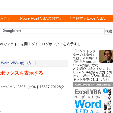
グ入門』
『PowerPoint VBAの教本』
『理解するExcel VBA』
 VBAでファイルを開くダイアログボックスを表示する
『インストラク
ターのネタ帳』
では、2003年10
月からMicrosoft
ord VBAの使い方
Officeの使い方な
どを紹介し続けています。
グボックスを表示する
Excel VBA経験者の方に向
けて、Word VBAの基本を
キンドル本にしました↓↓
d バージョン 2505（ビルド18827.20128ク
。