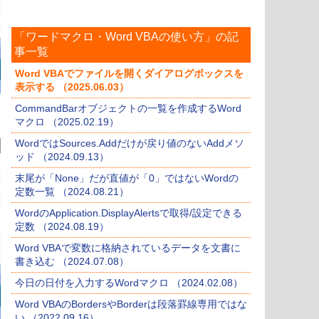
「ワードマクロ・Word VBAの使い方」の記
事一覧
Word VBAでファイルを開くダイアログボックスを
表示する （2025.06.03）
CommandBarオブジェクトの一覧を作成するWord
マクロ （2025.02.19）
WordではSources.Addだけが戻り値のないAddメソ
ッド （2024.09.13）
末尾が「None」だが直値が「0」ではないWordの
定数一覧 （2024.08.21）
WordのApplication.DisplayAlertsで取得/設定できる
定数 （2024.08.19）
Word VBAで変数に格納されているデータを文書に
書き込む （2024.07.08）
今日の日付を入力するWordマクロ （2024.02.08）
Word VBAのBordersやBorderは段落罫線専用ではな
い （2022.09.16）