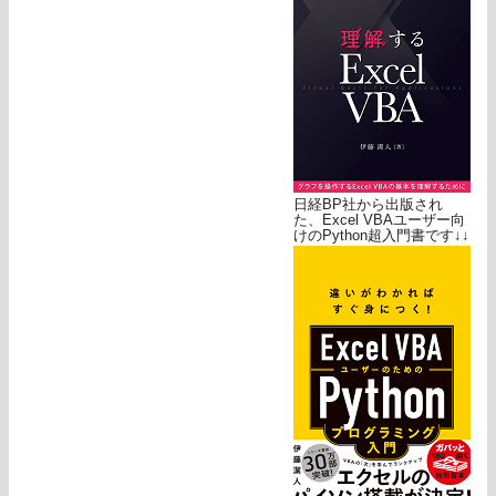
日経BP社から出版され
た、Excel VBAユーザー向
けのPython超入門書です↓↓