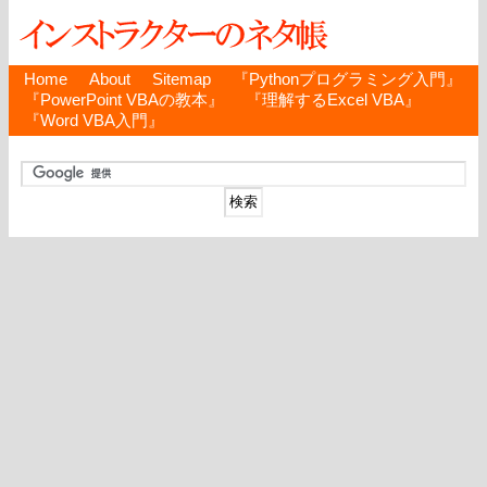
Home
About
Sitemap
『Pythonプログラミング入門』
『PowerPoint VBAの教本』
『理解するExcel VBA』
『Word VBA入門』