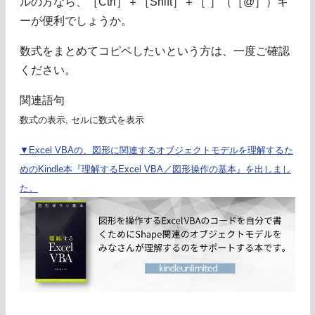
ルの方なら、［Ctrl］＋［Shift］＋［`］（［@］）キ
ーが便利でしょうか。
数式をまとめてコピペしたいという方は、一度ご確認
ください。
関連語句
数式の表示, セルに数式を表示
▼Excel VBAの、図形に関連するオブジェクトモデルを理解するた
めのKindle本『理解するExcel VBA／図形操作の基本』を出しまし
た。