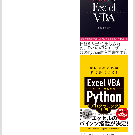
日経BP社から出版され
た、Excel VBAユーザー向
けのPython超入門書です↓↓