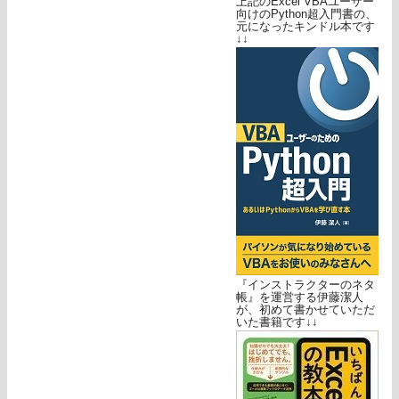
上記のExcel VBAユーザー
向けのPython超入門書の、
元になったキンドル本です
↓↓
『インストラクターのネタ
帳』を運営する伊藤潔人
が、初めて書かせていただ
いた書籍です↓↓