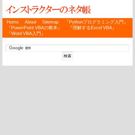
Home
About
Sitemap
『Pythonプログラミング入門』
『PowerPoint VBAの教本』
『理解するExcel VBA』
『Word VBA入門』