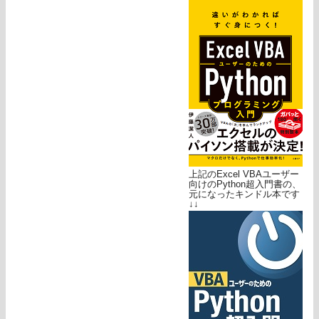
上記のExcel VBAユーザー
向けのPython超入門書の、
元になったキンドル本です
↓↓