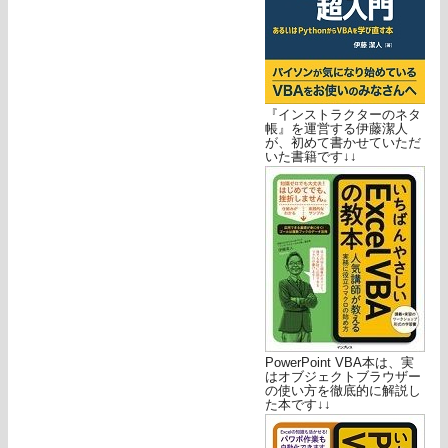
『インストラクターのネタ
帳』を運営する伊藤潔人
が、初めて書かせていただ
いた書籍です↓↓
PowerPoint VBA本は、実
はオブジェクトブラウザー
の使い方を徹底的に解説し
た本です↓↓