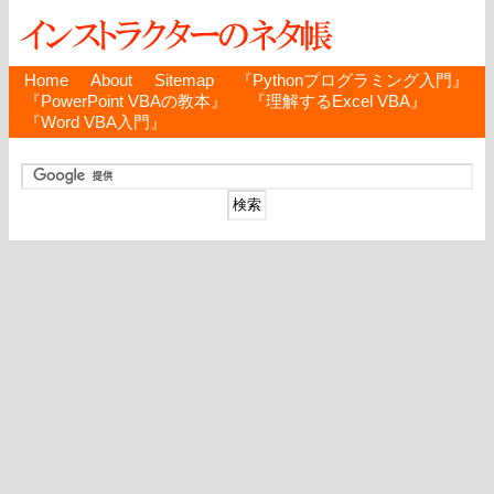
Home
About
Sitemap
『Pythonプログラミング入門』
『PowerPoint VBAの教本』
『理解するExcel VBA』
『Word VBA入門』