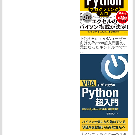
上記のExcel VBAユーザー
向けのPython超入門書の、
元になったキンドル本です
↓↓
『インストラクターのネタ