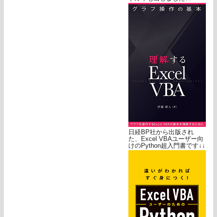
日経BP社から出版され
た、Excel VBAユーザー向
けのPython超入門書です↓↓