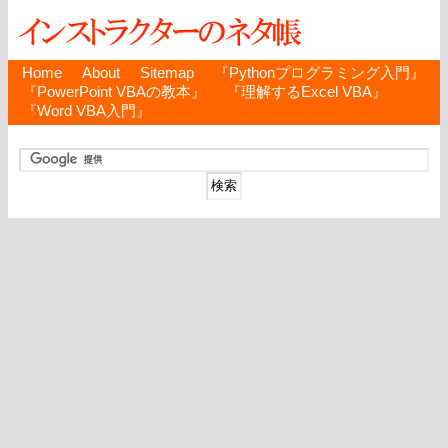
Home
About
Sitemap
『Pythonプログラミング入門』
『PowerPoint VBAの教本』
『理解するExcel VBA』
『Word VBA入門』