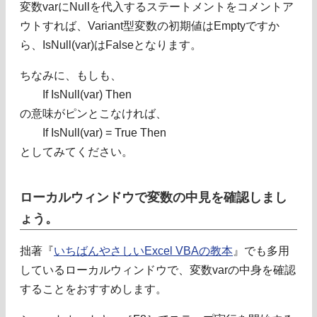
変数varにNullを代入するステートメントをコメントア
ウトすれば、Variant型変数の初期値はEmptyですか
ら、IsNull(var)はFalseとなります。
ちなみに、もしも、
If IsNull(var) Then
の意味がピンとこなければ、
If IsNull(var) = True Then
としてみてください。
ローカルウィンドウで変数の中見を確認しまし
ょう。
拙著『
いちばんやさしいExcel VBAの教本
』でも多用
しているローカルウィンドウで、変数varの中身を確認
することをおすすめします。