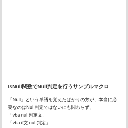
IsNull関数でNull判定を行うサンプルマクロ
「Null」という単語を覚えたばかりの方が、本当に必
要なのはNull判定ではないにも関わらず、
「vba null判定文」
「vba if文 null判定」