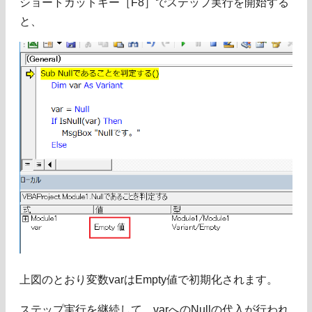
ショートカットキー［F8］でステップ実行を開始する
と、
上図のとおり変数varはEmpty値で初期化されます。
ステップ実行を継続して、varへのNullの代入が行われ