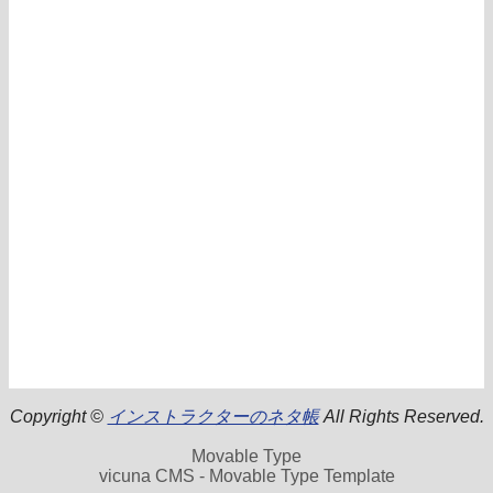
Copyright ©
インストラクターのネタ帳
All Rights Reserved.
Movable Type
vicuna CMS - Movable Type Template