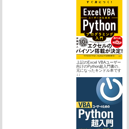
上記のExcel VBAユーザー
向けのPython超入門書の、
元になったキンドル本です
↓↓