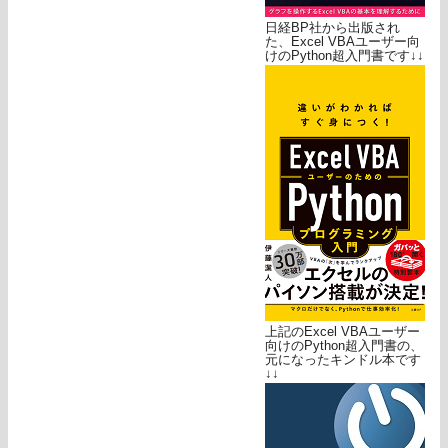
日経BP社から出版され
た、Excel VBAユーザー向
けのPython超入門書です↓↓
上記のExcel VBAユーザー
向けのPython超入門書の、
元になったキンドル本です
↓↓