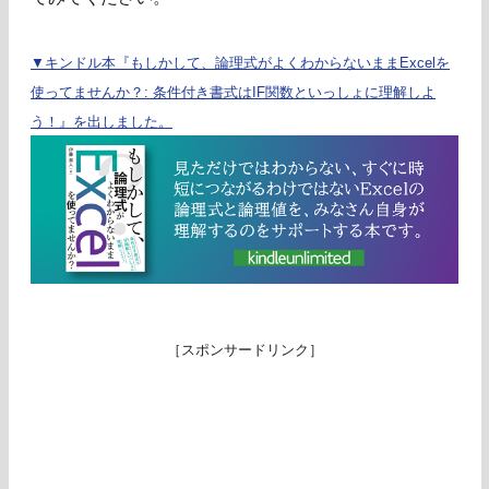
▼キンドル本『もしかして、論理式がよくわからないままExcelを
使ってませんか？: 条件付き書式はIF関数といっしょに理解しよ
う！』を出しました。
［スポンサードリンク］