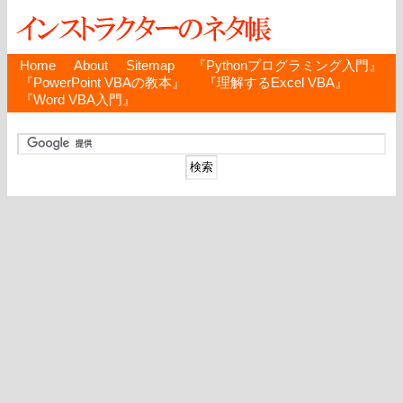
Home
About
Sitemap
『Pythonプログラミング入門』
『PowerPoint VBAの教本』
『理解するExcel VBA』
『Word VBA入門』