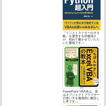
『インストラクターのネタ
帳』を運営する伊藤潔人
が、初めて書かせていただ
いた書籍です↓↓
PowerPoint VBA本は、実
はオブジェクトブラウザー
の使い方を徹底的に解説し
た本です↓↓