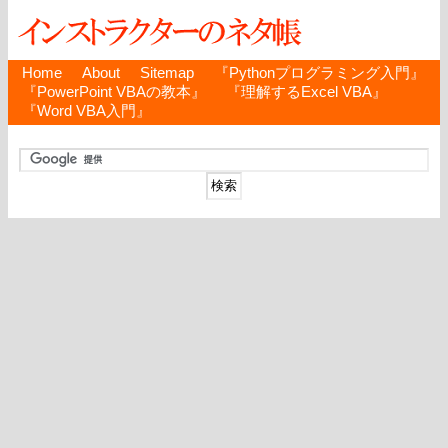
Home
About
Sitemap
『Pythonプログラミング入門』
『PowerPoint VBAの教本』
『理解するExcel VBA』
『Word VBA入門』