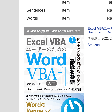
Item
Ta
Sentences
Item
Ra
Words
Item
Ra
Excel VBAユ
Document・Ra
伊藤潔人 2021-02
Amazon