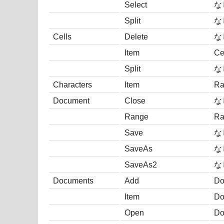
Select
な
Split
な
Cells
Delete
な
Item
Ce
Split
な
Characters
Item
Ra
Document
Close
な
Range
Ra
Save
な
SaveAs
な
SaveAs2
な
Documents
Add
Do
Item
Do
Open
Do