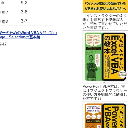
ble
9-2
nge
3-8
『インストラクターのネタ
帳』を運営する伊藤潔人
nge
3-7
が、初めて書かせていただ
いた書籍です↓↓
ーザーのためのWord VBA入門（1）:
nge・Selectionの基本編
-17
PowerPoint VBA本は、実
はオブジェクトブラウザー
の使い方を徹底的に解説し
た本です↓↓