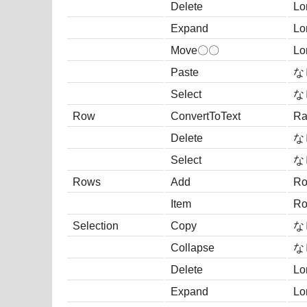
Delete
Lo
Expand
Lo
Move〇〇
Lo
Paste
な
Select
な
Row
ConvertToText
Ra
Delete
な
Select
な
Rows
Add
R
Item
R
Selection
Copy
な
Collapse
な
Delete
Lo
Expand
Lo