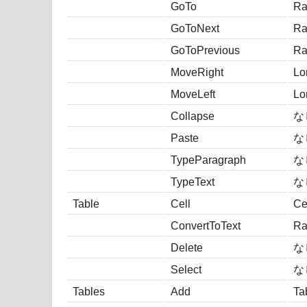
GoTo
Ra
GoToNext
Ra
GoToPrevious
Ra
MoveRight
Lo
MoveLeft
Lo
Collapse
な
Paste
な
TypeParagraph
な
TypeText
な
Table
Cell
Ce
ConvertToText
Ra
Delete
な
Select
な
Tables
Add
Ta