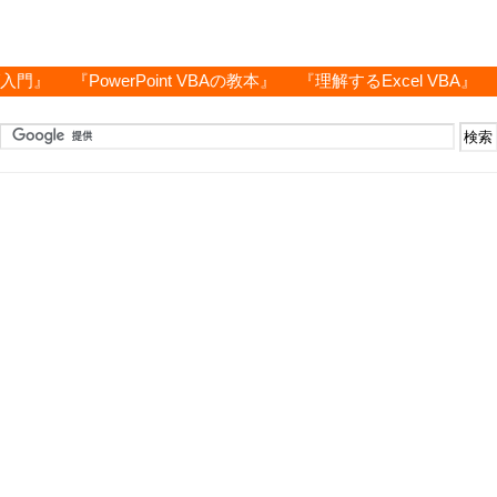
グ入門』
『PowerPoint VBAの教本』
『理解するExcel VBA』