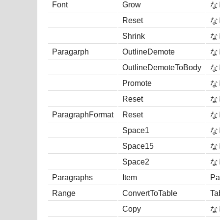
Font
Grow
な
Reset
な
Shrink
な
Paragarph
OutlineDemote
な
OutlineDemoteToBody
な
Promote
な
Reset
な
ParagraphFormat
Reset
な
Space1
な
Space15
な
Space2
な
Paragraphs
Item
Pa
Range
ConvertToTable
Ta
Copy
な