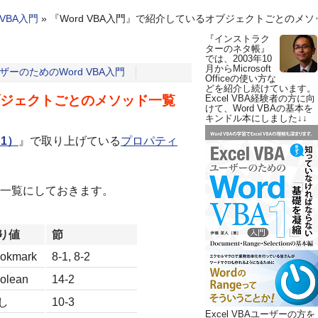
 VBA入門
»
『Word VBA入門』で紹介しているオブジェクトごとのメ
『インストラク
ターのネタ帳』
では、2003年10
月からMicrosoft
ユーザーのためのWord VBA入門
Officeの使い方な
どを紹介し続けています。
オブジェクトごとのメソッド一覧
Excel VBA経験者の方に向
けて、Word VBAの基本を
キンドル本にしました↓↓
（1）
』で取り上げている
プロパティ
一覧にしておきます。
り値
節
okmark
8-1, 8-2
olean
14-2
し
10-3
Excel VBAユーザーの方を