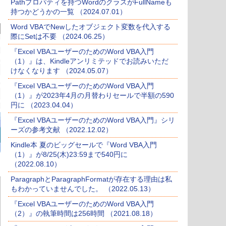
Pathプロパティを持つWordのクラスがFullNameも
持つかどうかの一覧 （2024.07.01）
Word VBAでNewしたオブジェクト変数を代入する
際にSetは不要 （2024.06.25）
『Excel VBAユーザーのためのWord VBA入門
（1）』は、Kindleアンリミテッドでお読みいただ
けなくなります （2024.05.07）
『Excel VBAユーザーのためのWord VBA入門
（1）』が2023年4月の月替わりセールで半額の590
円に （2023.04.04）
『Excel VBAユーザーのためのWord VBA入門』シリ
ーズの参考文献 （2022.12.02）
Kindle本 夏のビッグセールで『Word VBA入門
（1）』が8/25(木)23:59まで540円に
（2022.08.10）
ParagraphとParagraphFormatが存在する理由は私
もわかっていませんでした。 （2022.05.13）
『Excel VBAユーザーのためのWord VBA入門
（2）』の執筆時間は256時間 （2021.08.18）