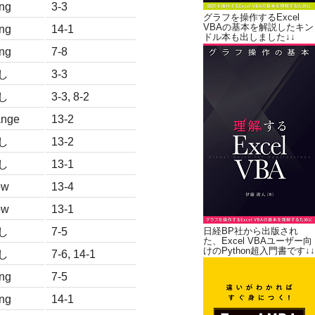
ng
3-3
グラフを操作するExcel
VBAの基本を解説したキン
ng
14-1
ドル本も出しました↓↓
ng
7-8
し
3-3
し
3-3, 8-2
nge
13-2
し
13-2
し
13-1
ow
13-4
ow
13-1
し
7-5
日経BP社から出版され
た、Excel VBAユーザー向
けのPython超入門書です↓↓
し
7-6, 14-1
ng
7-5
ng
14-1