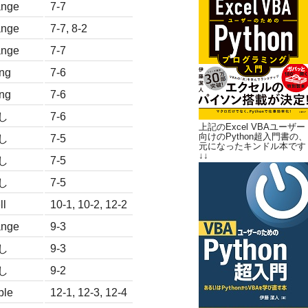
nge
7-7
nge
7-7, 8-2
nge
7-7
ng
7-6
ng
7-6
し
7-6
上記のExcel VBAユーザー
向けのPython超入門書の、
し
7-5
元になったキンドル本です
↓↓
し
7-5
し
7-5
ll
10-1, 10-2, 12-2
nge
9-3
し
9-3
し
9-2
ble
12-1, 12-3, 12-4