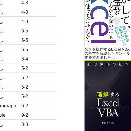
し
4-3
し
4-3
し
4-3
し
6-5
し
6-5
し
6-5
図形を操作するExcel VBA
の基本を解説したキンドル
本を書きました↓↓
し
6-4
し
5-2
し
5-2
し
5-2
し
5-2
ragraph
6-2
ble
9-2
し
3-3