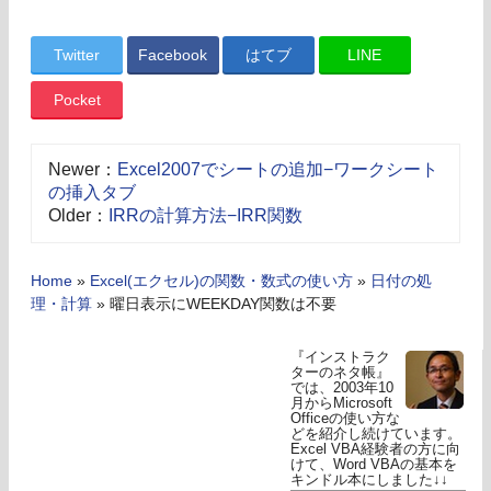
Twitter
Facebook
はてブ
LINE
Pocket
Newer：
Excel2007でシートの追加−ワークシート
の挿入タブ
Older：
IRRの計算方法−IRR関数
Home
»
Excel(エクセル)の関数・数式の使い方
»
日付の処
理・計算
»
曜日表示にWEEKDAY関数は不要
『インストラク
ターのネタ帳』
では、2003年10
月からMicrosoft
Officeの使い方な
どを紹介し続けています。
Excel VBA経験者の方に向
けて、Word VBAの基本を
キンドル本にしました↓↓