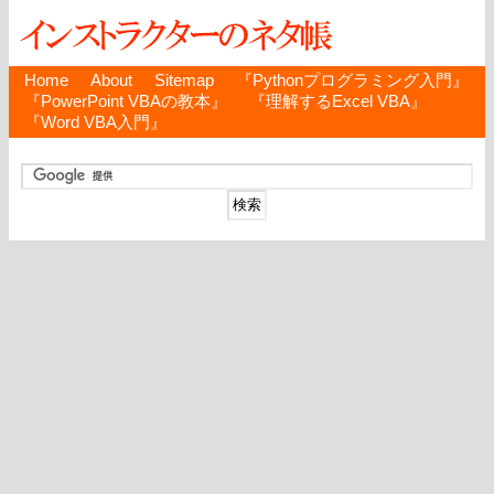
Home
About
Sitemap
『Pythonプログラミング入門』
『PowerPoint VBAの教本』
『理解するExcel VBA』
『Word VBA入門』