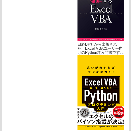
日経BP社から出版され
た、Excel VBAユーザー向
けのPython超入門書です↓↓