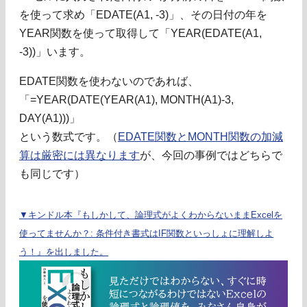
を使って求め「EDATE(A1, -3)」、その日付の年を
YEAR関数を使って取得して「YEAR(EDATE(A1,
-3))」います。
EDATE関数を使わないのであれば、
「=YEAR(DATE(YEAR(A1), MONTH(A1)-3,
DAY(A1)))」
という数式です。（
EDATE関数とMONTH関数の加減
算は厳密には異なります
が、今回の事例ではどちらで
も同じです）
▼キンドル本『もしかして、論理式がよくわからないままExcelを
使ってませんか？: 条件付き書式はIF関数といっしょに理解しよ
う！』を出しました。