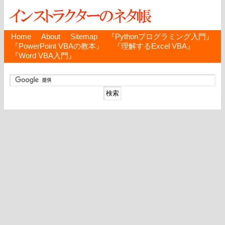
Home
About
Sitemap
『Pythonプログラミング入門』
『PowerPoint VBAの教本』
『理解するExcel VBA』
『Word VBA入門』