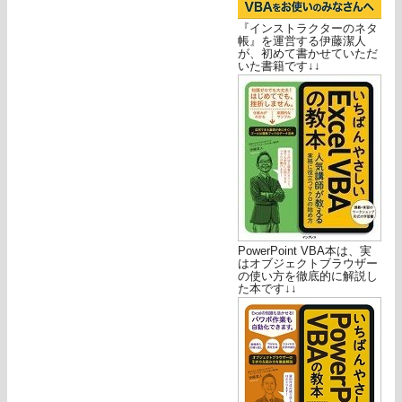
『インストラクターのネタ
帳』を運営する伊藤潔人
が、初めて書かせていただ
いた書籍です↓↓
PowerPoint VBA本は、実
はオブジェクトブラウザー
の使い方を徹底的に解説し
た本です↓↓