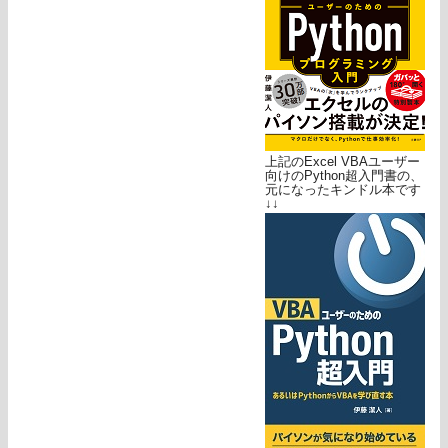
上記のExcel VBAユーザー
向けのPython超入門書の、
元になったキンドル本です
↓↓