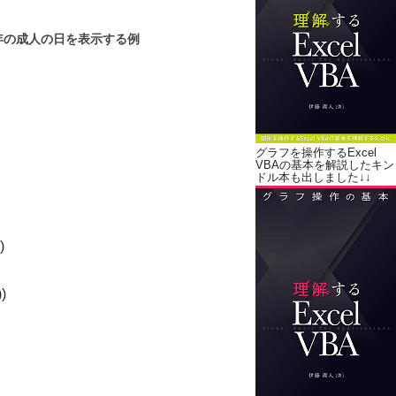
年の成人の日を表示する例
グラフを操作するExcel
。
VBAの基本を解説したキン
ドル本も出しました↓↓
)
)