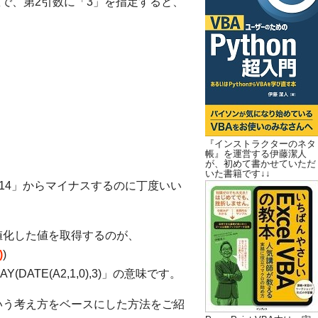
数で、第2引数に「3」を指定すると、
『インストラクターのネタ
帳』を運営する伊藤潔人
が、初めて書かせていただ
いた書籍です↓↓
1,14」からマイナスするのに丁度いい
値化した値を取得するのが、
)
)
DATE(A2,1,0),3)」の意味です。
いう考え方をベースにした方法をご紹