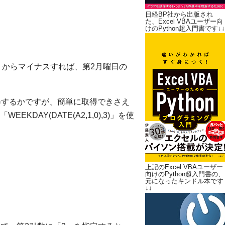
日経BP社から出版され
た、Excel VBAユーザー向
けのPython超入門書です↓↓
」からマイナスすれば、第2月曜日の
得するかですが、簡単に取得できさえ
DAY(DATE(A2,1,0),3)」を使
上記のExcel VBAユーザー
向けのPython超入門書の、
元になったキンドル本です
↓↓