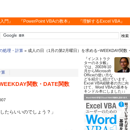
グ入門』
『PowerPoint VBAの教本』
『理解するExcel VBA』
の処理・計算
»
成人の日（1月の第2月曜日）を求める−WEEKDAY関数・
『インストラク
ターのネタ帳』
では、2003年10
月からMicrosoft
計算
Officeの使い方な
どを紹介し続けています。
EEKDAY関数・DATE関数
Excel VBA経験者の方に向
けて、Word VBAの基本を
キンドル本にしました↓↓
007
したらいいのでしょう？」