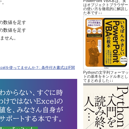
PowerPoint VBA本は、実
す。
はオブジェクトブラウザー
の使い方を徹底的に解説し
た本です↓↓
の数値を足す
の数値を足す
ません。
elを使ってませんか？: 条件付き書式はIF関
Pythonの文字列フォーマッ
トの基本をキンドル本とし
てまとめました↓↓