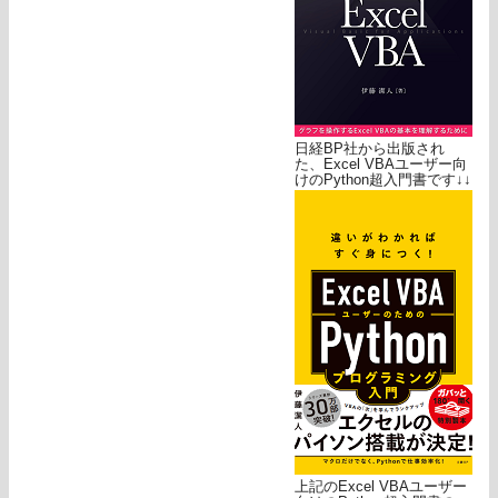
日経BP社から出版され
た、Excel VBAユーザー向
けのPython超入門書です↓↓
上記のExcel VBAユーザー