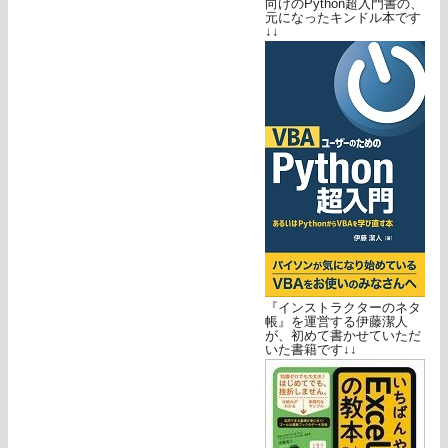
向けのPython超入門書の、
元になったキンドル本です
↓↓
『インストラクターのネタ
帳』を運営する伊藤潔人
が、初めて書かせていただ
いた書籍です↓↓