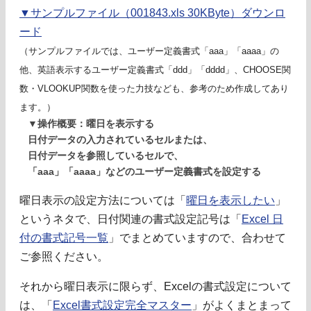
▼サンプルファイル（001843.xls 30KByte）ダウンロ
ード
（サンプルファイルでは、ユーザー定義書式「aaa」「aaaa」の
他、英語表示するユーザー定義書式「ddd」「dddd」、CHOOSE関
数・VLOOKUP関数を使った力技なども、参考のため作成してあり
ます。）
▼操作概要：曜日を表示する
日付データの入力されているセルまたは、
日付データを参照しているセルで、
「aaa」「aaaa」などのユーザー定義書式を設定する
曜日表示の設定方法については「
曜日を表示したい
」
というネタで、日付関連の書式設定記号は「
Excel 日
付の書式記号一覧
」でまとめていますので、合わせて
ご参照ください。
それから曜日表示に限らず、Excelの書式設定について
は、「
Excel書式設定完全マスター
」がよくまとまって