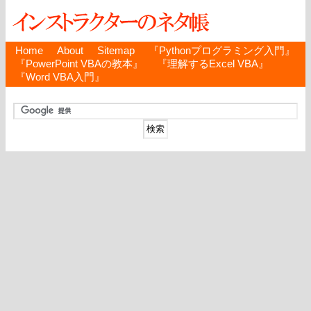
Home
About
Sitemap
『Pythonプログラミング入門』
『PowerPoint VBAの教本』
『理解するExcel VBA』
『Word VBA入門』