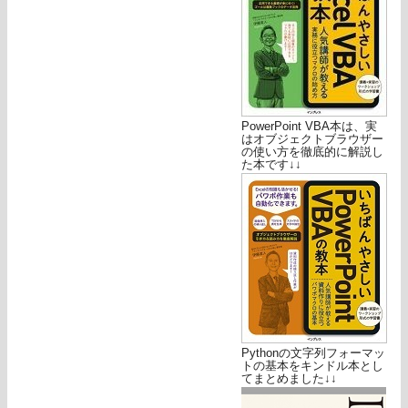
PowerPoint VBA本は、実
はオブジェクトブラウザー
の使い方を徹底的に解説し
た本です↓↓
Pythonの文字列フォーマッ
トの基本をキンドル本とし
てまとめました↓↓