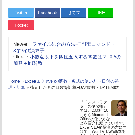
Twitter
Facebook
はてブ
LINE
Pocket
Newer：
ファイル結合の方法−TYPEコマンド・
&gt;&gt;演算子
Older：
小数点以下を四捨五入する関数は？−0.5の
加算＋Int関数
Home
»
Excel(エクセル)の関数・数式の使い方
»
日付の処
理・計算
»
指定した月の日数を計算−DAY関数・DATE関数
『インストラク
ターのネタ帳』
では、2003年10
月からMicrosoft
Officeの使い方な
どを紹介し続けています。
Excel VBA経験者の方に向
けて、Word VBAの基本を