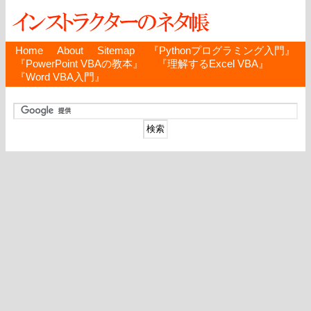
Home
About
Sitemap
『Pythonプログラミング入門』
『PowerPoint VBAの教本』
『理解するExcel VBA』
『Word VBA入門』