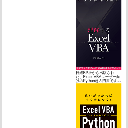
日経BP社から出版され
た、Excel VBAユーザー向
けのPython超入門書です↓↓