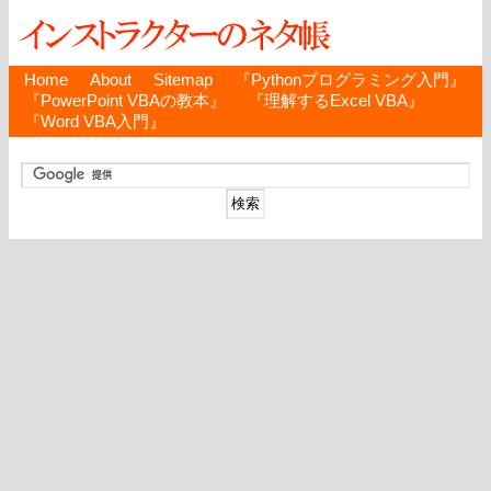
Home
About
Sitemap
『Pythonプログラミング入門』
『PowerPoint VBAの教本』
『理解するExcel VBA』
『Word VBA入門』