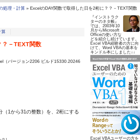
の処理・計算
»
ExcelのDAY関数で取得した日を2桁に？？－TEXT関数
『インストラク
ターのネタ帳』
では、2003年10
月からMicrosoft
計算
Officeの使い方な
どを紹介し続けています。
？？－TEXT関数
Excel VBA経験者の方に向
けて、Word VBAの基本を
キンドル本にしました↓↓
Excel（バージョン2206 ビルド15330.20246
分（1から31の整数）を、2桁にする
Excel VBAユーザーの方を
ンク］