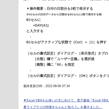
▼操作概要：日付の日部分を2桁で表示する
※A1セルの日付データから日部分をB1セルに2桁で表示する例
B1セルに
=DAY(A1)
と入力する
↓
B1セルがアクティブな状態で［Ctrl］＋［1］を押す
↓
［セルの書式設定］ダイアログ－［表示形式］タブの
［分類］欄で「ユーザー定義」を選択後
［種類］欄に「00」を指定
↓
［セルの書式設定］ダイアログ－［OK］ボタンをク
最終更新日時：2022-08-06 07:34
▼Excel VBAをお使いの方に向けて、電子書籍『Excel VBA
番ライブラリの特徴をちゃんと知ろう』を書きました。