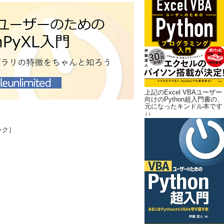
上記のExcel VBAユーザー
向けのPython超入門書の、
元になったキンドル本です
↓↓
ンク］