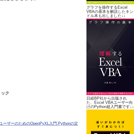
グラフを操作するExcel
VBAの基本を解説したキン
ドル本も出しました↓↓
リック
日経BP社から出版され
た、Excel VBAユーザー向
けのPython超入門書です↓↓
ユーザーのためのOpenPyXL入門:Pythonの定