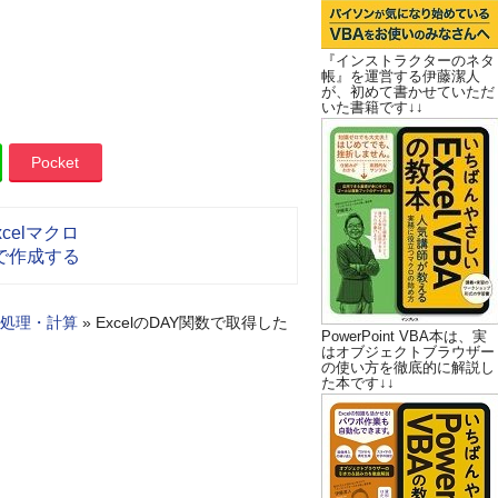
『インストラクターのネタ
帳』を運営する伊藤潔人
が、初めて書かせていただ
いた書籍です↓↓
Pocket
elマクロ
で作成する
処理・計算
»
ExcelのDAY関数で取得した
PowerPoint VBA本は、実
はオブジェクトブラウザー
の使い方を徹底的に解説し
た本です↓↓