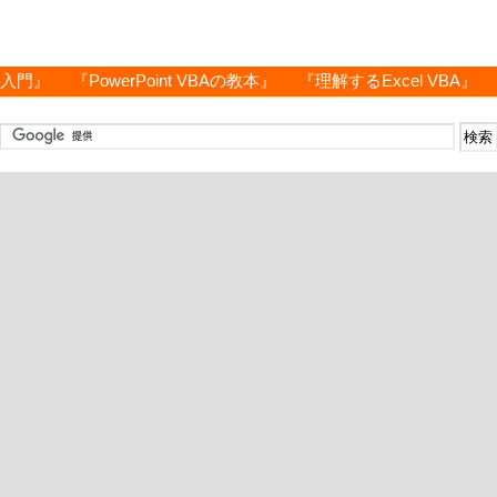
グ入門』
『PowerPoint VBAの教本』
『理解するExcel VBA』