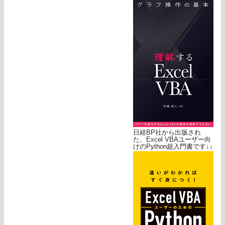
日経BP社から出版され
た、Excel VBAユーザー向
けのPython超入門書です↓↓