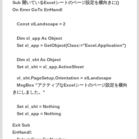
Sub 開いているExcelシートのページ設定を横向きに()
On Error GoTo ErrHandl
Const xlLandscape = 2
Dim xl_app As Object
Set xl_app = GetObject(Class:="Excel.Application")
Dim xl_sht As Object
Set xl_sht = xl_app.ActiveSheet
xl_sht.PageSetup.Orientation = xlLandscape
MsgBox "アクティブなExcelシートのページ設定を横向
きにしました。"
Set xl_sht = Nothing
Set xl_app = Nothing
Exit Sub
ErrHandl: