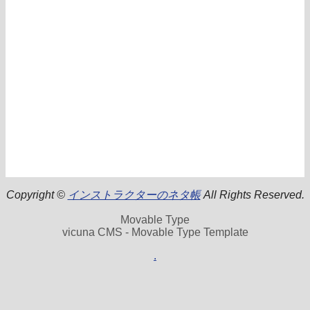
Copyright ©
インストラクターのネタ帳
All Rights Reserved.
Movable Type
vicuna CMS - Movable Type Template
.