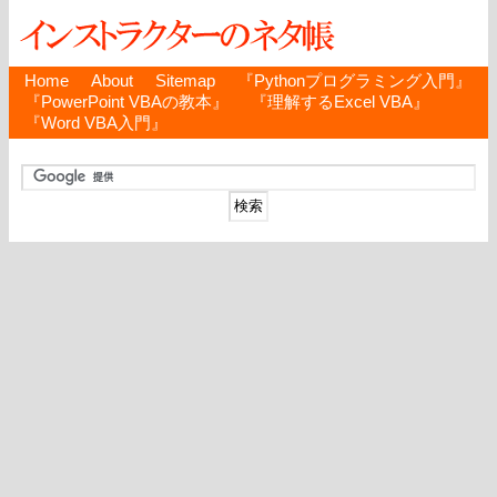
Home
About
Sitemap
『Pythonプログラミング入門』
『PowerPoint VBAの教本』
『理解するExcel VBA』
『Word VBA入門』