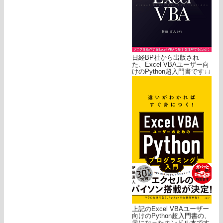
日経BP社から出版され
た、Excel VBAユーザー向
けのPython超入門書です↓↓
上記のExcel VBAユーザー
向けのPython超入門書の、
元になったキンドル本です