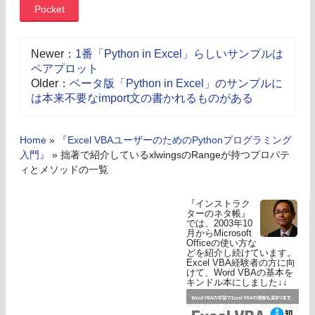
Pocket
Newer：
1番「Python in Excel」らしいサンプルは
ペアプロット
Older：
ベータ版「Python in Excel」のサンプルに
は本来不要なimport文の書かれるものがある
Home
»
『Excel VBAユーザーのためのPythonプログラミング
入門』
»
拙著で紹介しているxlwingsのRangeが持つプロパテ
ィとメソッドの一覧
『インストラク
ターのネタ帳』
では、2003年10
月からMicrosoft
Officeの使い方な
どを紹介し続けています。
Excel VBA経験者の方に向
けて、Word VBAの基本を
キンドル本にしました↓↓