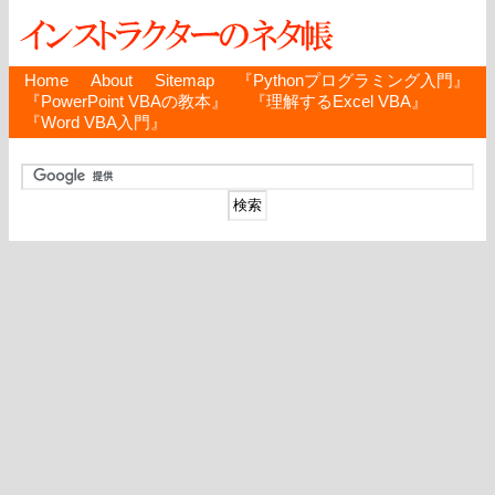
Home
About
Sitemap
『Pythonプログラミング入門』
『PowerPoint VBAの教本』
『理解するExcel VBA』
『Word VBA入門』