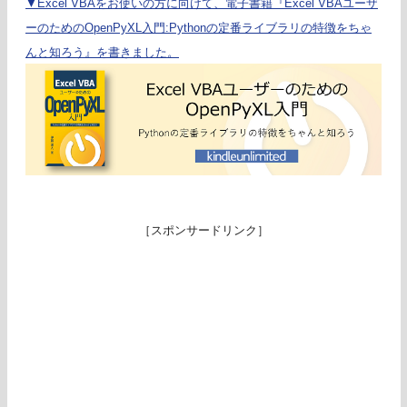
▼Excel VBAをお使いの方に向けて、電子書籍『Excel VBAユーザ
ーのためのOpenPyXL入門:Pythonの定番ライブラリの特徴をちゃ
んと知ろう』を書きました。
［スポンサードリンク］