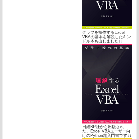
グラフを操作するExcel
VBAの基本を解説したキン
ドル本も出しました↓↓
日経BP社から出版され
た、Excel VBAユーザー向
けのPython超入門書です↓↓