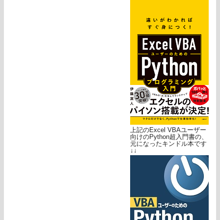
上記のExcel VBAユーザー
向けのPython超入門書の、
元になったキンドル本です
↓↓