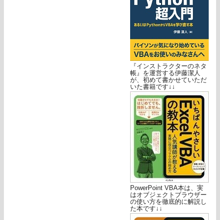
『インストラクターのネタ
帳』を運営する伊藤潔人
が、初めて書かせていただ
いた書籍です↓↓
PowerPoint VBA本は、実
はオブジェクトブラウザー
の使い方を徹底的に解説し
た本です↓↓