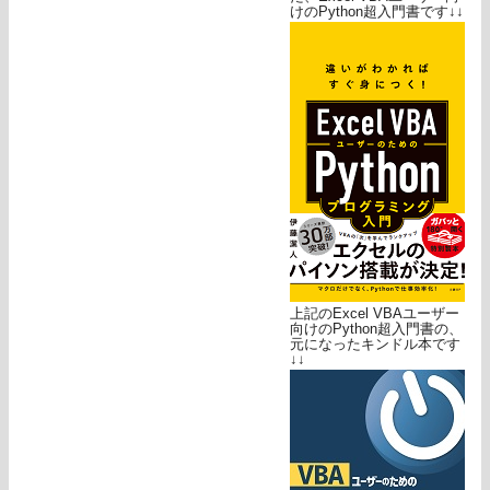
けのPython超入門書です↓↓
上記のExcel VBAユーザー
向けのPython超入門書の、
元になったキンドル本です
↓↓