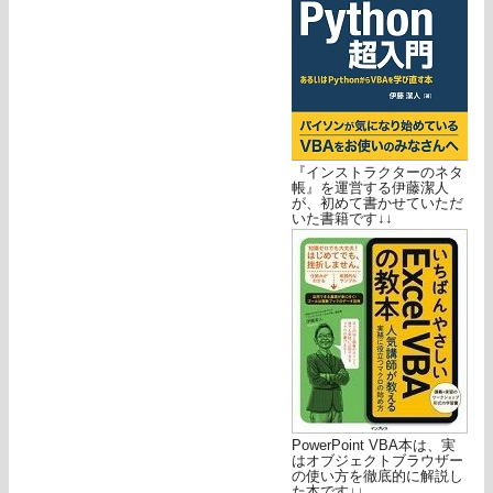
『インストラクターのネタ
帳』を運営する伊藤潔人
が、初めて書かせていただ
いた書籍です↓↓
PowerPoint VBA本は、実
はオブジェクトブラウザー
の使い方を徹底的に解説し
た本です↓↓