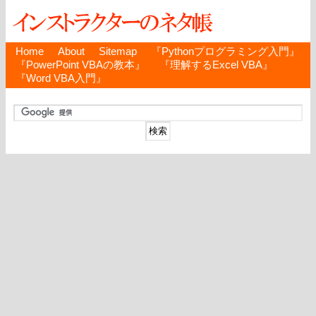
Home
About
Sitemap
『Pythonプログラミング入門』
『PowerPoint VBAの教本』
『理解するExcel VBA』
『Word VBA入門』