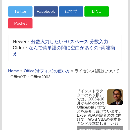
Twitter
Facebook
はてブ
LINE
Pocket
Newer：
分数入力したい−0 スペース 分数入力
Older：
なんで英単語の間に空白があくの−両端揃
え
Home
»
Office(オフィス)の使い方
»
ライセンス認証について
−OfficeXP・Office2003
『インストラク
ターのネタ帳』
では、2003年10
月からMicrosoft
Officeの使い方な
どを紹介し続けています。
Excel VBA経験者の方に向
けて、Word VBAの基本を
キンドル本にしました↓↓