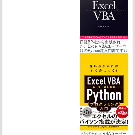
日経BP社から出版され
た、Excel VBAユーザー向
けのPython超入門書です↓↓
上記のExcel VBAユーザー