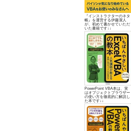
『インストラクターのネタ
帳』を運営する伊藤潔人
が、初めて書かせていただ
いた書籍です↓↓
PowerPoint VBA本は、実
はオブジェクトブラウザー
の使い方を徹底的に解説し
た本です↓↓