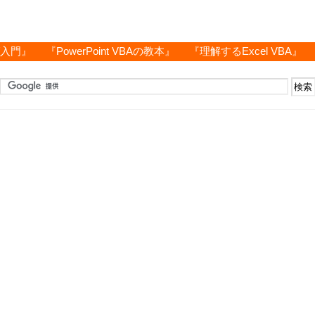
グ入門』
『PowerPoint VBAの教本』
『理解するExcel VBA』