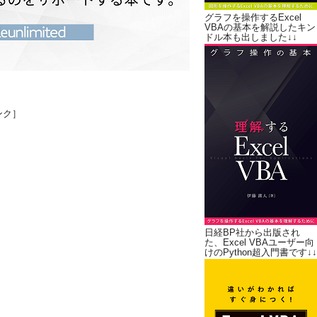
グラフを操作するExcel
VBAの基本を解説したキン
ドル本も出しました↓↓
ンク］
日経BP社から出版され
た、Excel VBAユーザー向
けのPython超入門書です↓↓