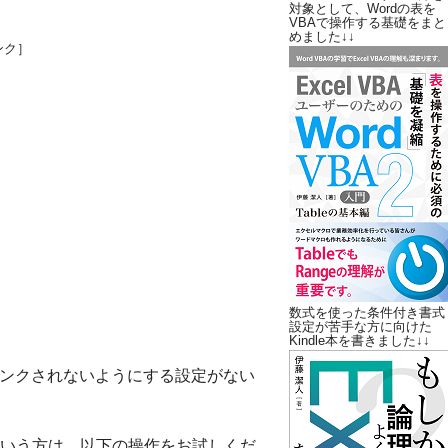
対象として、Wordの表を
VBAで操作する基礎をまと
めました↓↓
ンク］
数式を使った条件付き書式
設定が苦手な方に向けた
Kindle本を書きました↓↓
イパーリンクされないようにする設定がない
いう方は、以下の操作をお試しくだ