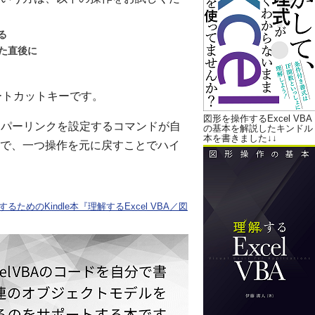
る
た直後に
ョートカットキーです。
図形を操作するExcel VBA
イパーリンクを設定するコマンドが自
の基本を解説したキンドル
本を書きました↓↓
で、一つ操作を元に戻すことでハイ
ためのKindle本『理解するExcel VBA／図