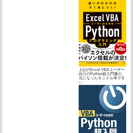
上記のExcel VBAユーザー
向けのPython超入門書の、
元になったキンドル本です
↓↓