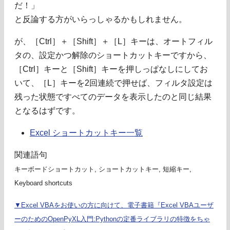
だ！」
と反論する方がいらっしゃるかもしれません。
が、［Ctrl］＋［Shift］＋［L］キーは、オートフィル
タの、設定かつ解除のショートカットキーですから、
［Ctrl］キーと［Shift］キーを押しっぱなしにしてお
いて、［L］キーを2回連続で押せば、フィルタ設定は
残った状態ですべてのデータを表示したのと同じ結果
となるはずです。
Excel ショートカットキー一覧
関連語句
キーボードショートカット, ショートカットキー, 短縮キー,
Keyboard shortcuts
▼Excel VBAをお使いの方に向けて、電子書籍『Excel VBAユーザ
ーのためのOpenPyXL入門:Pythonの定番ライブラリの特徴をちゃ