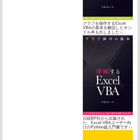
グラフを操作するExcel
VBAの基本を解説したキン
ドル本も出しました↓↓
日経BP社から出版され
た、Excel VBAユーザー向
けのPython超入門書です↓↓