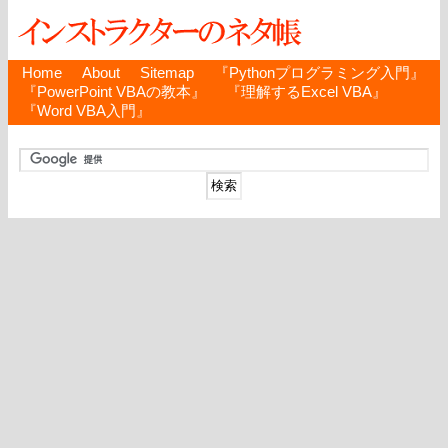
Home
About
Sitemap
『Pythonプログラミング入門』
『PowerPoint VBAの教本』
『理解するExcel VBA』
『Word VBA入門』