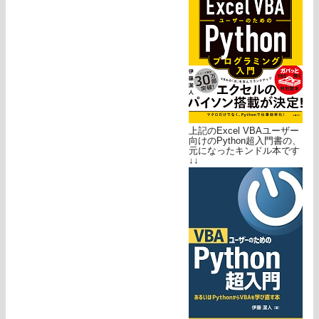
上記のExcel VBAユーザー
向けのPython超入門書の、
元になったキンドル本です
↓↓