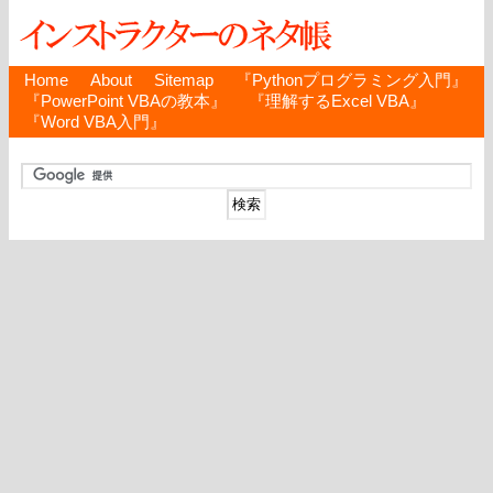
Home
About
Sitemap
『Pythonプログラミング入門』
『PowerPoint VBAの教本』
『理解するExcel VBA』
『Word VBA入門』