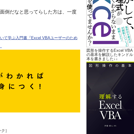
面倒だなと思ってらした方は、一度
ついて学ぶ入門書『Excel VBAユーザーのため
。
図形を操作するExcel VBA
の基本を解説したキンドル
本を書きました↓↓
ンク］