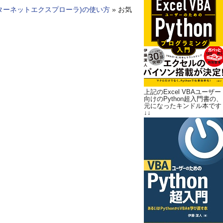
rer(インターネットエクスプローラ)の使い方
»
お気
上記のExcel VBAユーザー
向けのPython超入門書の、
元になったキンドル本です
↓↓