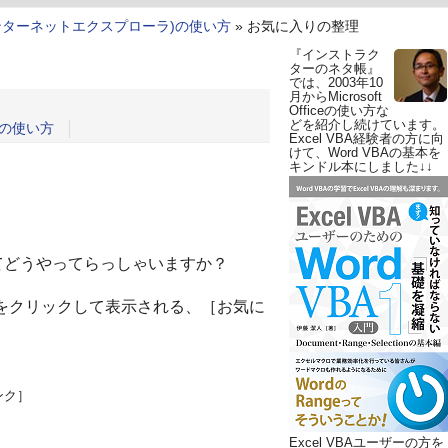
orer(インターネットエクスプローラ)の使い方
»
お気に入りの整理
『インストラク
ターのネタ帳』
では、2003年10
月からMicrosoft
Officeの使い方な
どを紹介し続けています。
ラ)の使い方
Excel VBA経験者の方に向
けて、Word VBAの基本を
キンドル本にしました↓↓
の整理ってどうやってらっしゃいますか？
をクリックして表示される、［お気に
ンク］
Excel VBAユーザーの方を