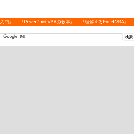
グ入門』
『PowerPoint VBAの教本』
『理解するExcel VBA』