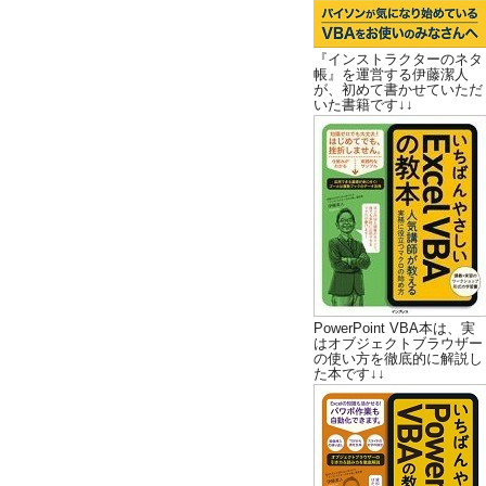
『インストラクターのネタ
帳』を運営する伊藤潔人
が、初めて書かせていただ
いた書籍です↓↓
PowerPoint VBA本は、実
はオブジェクトブラウザー
の使い方を徹底的に解説し
た本です↓↓