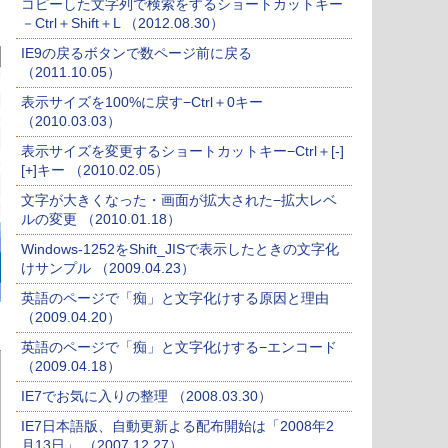
コピーした文字列で検索をするショートカットキー
－Ctrl＋Shift＋L （2012.08.30）
IE9の戻るボタンで数ページ前に戻る
（2011.10.05）
表示サイズを100%に戻す−Ctrl＋0キー
（2010.03.03）
表示サイズを変更するショートカットキー−Ctrl＋[-]
[+]キー （2010.02.05）
文字が大きくなった・画面が拡大された−拡大レベ
ルの変更 （2010.01.18）
Windows-1252をShift_JISで表示したときの文字化
けサンプル （2009.04.23）
英語のページで「痴」と文字化けする原因と理由
（2009.04.20）
英語のページで「痴」と文字化けする−エンコード
（2009.04.18）
IE7でお気に入りの整理 （2008.03.30）
IE7日本語版、自動更新よる配布開始は「2008年2
月13日」 （2007.12.27）