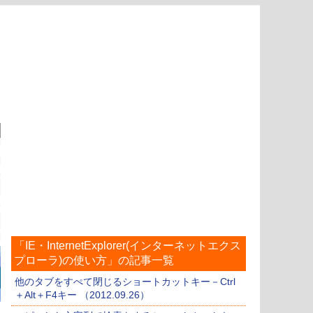
「IE・InternetExplorer(インターネットエクス
プローラ)の使い方」の記事一覧
他のタブをすぺて閉じるショートカットキー－Ctrl
＋Alt＋F4キー （2012.09.26）