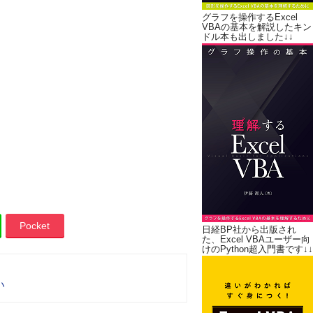
グラフを操作するExcel
VBAの基本を解説したキン
ドル本も出しました↓↓
Pocket
日経BP社から出版され
た、Excel VBAユーザー向
けのPython超入門書です↓↓
い