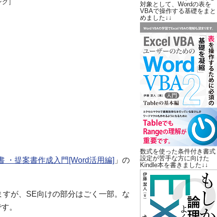
ンク］
対象として、Wordの表を
VBAで操作する基礎をまと
めました↓↓
数式を使った条件付き書式
設定が苦手な方に向けた
 ・提案書作成入門[Word活用編]
」の
Kindle本を書きました↓↓
ますが、SE向けの部分はごく一部。な
です。