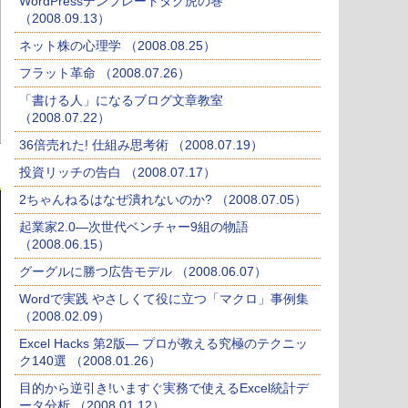
WordPressテンプレートタグ虎の巻
（2008.09.13）
ネット株の心理学 （2008.08.25）
フラット革命 （2008.07.26）
「書ける人」になるブログ文章教室
（2008.07.22）
36倍売れた! 仕組み思考術 （2008.07.19）
投資リッチの告白 （2008.07.17）
2ちゃんねるはなぜ潰れないのか? （2008.07.05）
起業家2.0―次世代ベンチャー9組の物語
（2008.06.15）
グーグルに勝つ広告モデル （2008.06.07）
Wordで実践 やさしくて役に立つ「マクロ」事例集
（2008.02.09）
Excel Hacks 第2版― プロが教える究極のテクニッ
ク140選 （2008.01.26）
目的から逆引き!いますぐ実務で使えるExcel統計デ
ータ分析 （2008.01.12）