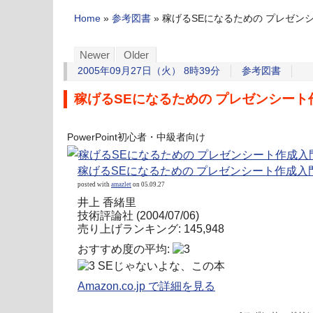
Home
»
参考図書
»
稼げるSEになるための プレゼンシート
Newer
Older
2005年09月27日（火） 8時39分
参考図書
稼げるSEになるための プレゼンシート作成入
PowerPoint初心者・中級者向け
稼げるSEになるための プレゼンシート作成入門[Po
posted with
amazlet
on 05.09.27
井上 香緒里
技術評論社 (2004/07/06)
売り上げランキング: 145,948
おすすめ度の平均:
SEじゃないよな、この本
Amazon.co.jp で詳細を見る