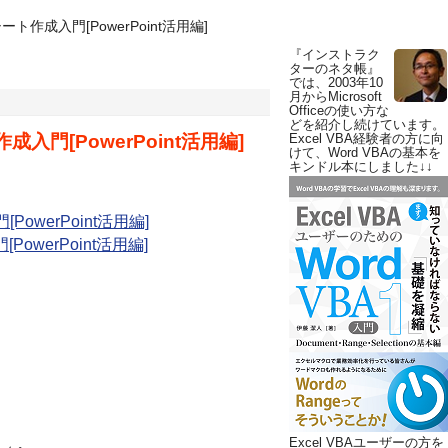
作成入門[PowerPoint活用編]
『インストラク
ターのネタ帳』
では、2003年10
月からMicrosoft
Officeの使い方な
どを紹介し続けています。
門[PowerPoint活用編]
Excel VBA経験者の方に向
けて、Word VBAの基本を
キンドル本にしました↓↓
werPoint活用編]
Excel VBAユーザーの方を