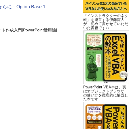
Option Base 1
『インストラクターのネタ
帳』を運営する伊藤潔人
が、初めて書かせていただ
いた書籍です↓↓
成入門[PowerPoint活用編]
PowerPoint VBA本は、実
はオブジェクトブラウザー
の使い方を徹底的に解説し
た本です↓↓