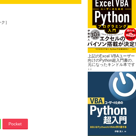
ンク］
上記のExcel VBAユーザー
向けのPython超入門書の、
元になったキンドル本です
↓↓
Pocket