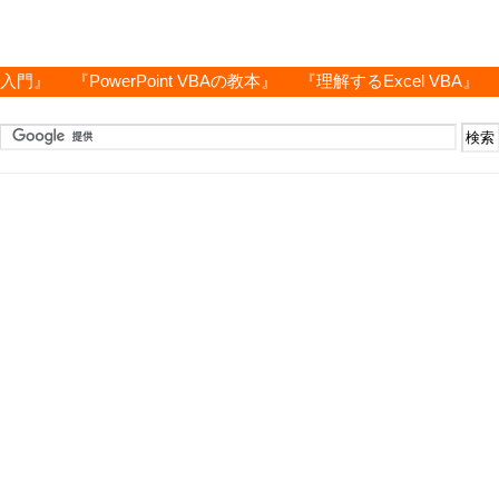
グ入門』
『PowerPoint VBAの教本』
『理解するExcel VBA』