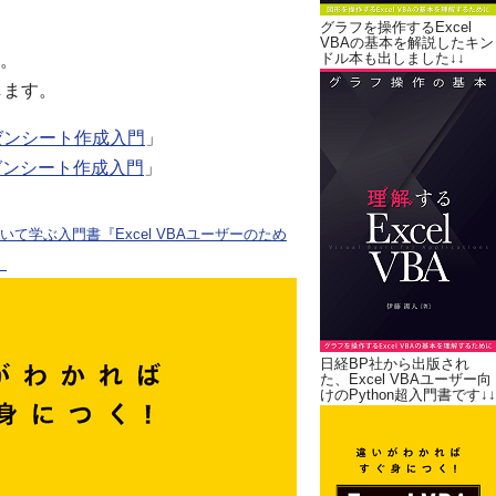
グラフを操作するExcel
VBAの基本を解説したキン
ドル本も出しました↓↓
。
します。
ゼンシート作成入門
」
ゼンシート作成入門
」
ついて学ぶ入門書『Excel VBAユーザーのため
。
日経BP社から出版され
た、Excel VBAユーザー向
けのPython超入門書です↓↓