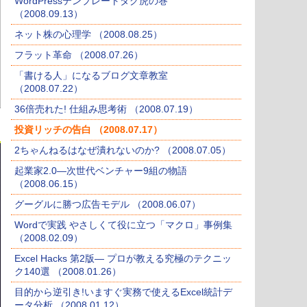
WordPressテンプレートタグ虎の巻
（2008.09.13）
ネット株の心理学 （2008.08.25）
フラット革命 （2008.07.26）
「書ける人」になるブログ文章教室
（2008.07.22）
36倍売れた! 仕組み思考術 （2008.07.19）
投資リッチの告白 （2008.07.17）
2ちゃんねるはなぜ潰れないのか? （2008.07.05）
起業家2.0―次世代ベンチャー9組の物語
（2008.06.15）
グーグルに勝つ広告モデル （2008.06.07）
Wordで実践 やさしくて役に立つ「マクロ」事例集
（2008.02.09）
Excel Hacks 第2版― プロが教える究極のテクニッ
ク140選 （2008.01.26）
目的から逆引き!いますぐ実務で使えるExcel統計デ
ータ分析 （2008.01.12）