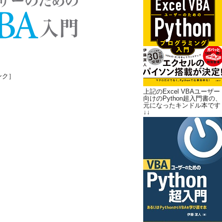
ンク］
上記のExcel VBAユーザー
向けのPython超入門書の、
元になったキンドル本です
↓↓