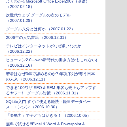
よくわかるMicrosoft Office Excel2007（基礎）
（2007.02.18）
次世代ウェブ グーグルの次のモデル
（2007.01.29）
グーグル八分とは何か （2007.01.22）
2006年の人気書籍 （2006.12.31）
テレビはインターネットがなぜ嫌いなのか
（2006.12.22）
ヒューマン2.0―web新時代の働き方(かもしれない)
（2006.12.16）
若者はなぜ3年で辞めるのか? 年功序列が奪う日本
の未来 （2006.12.11）
できる100ワザ SEO & SEM 集客も売上もアップす
るヤフー!・グーグル対策 （2006.11.01）
SQLite入門 すぐに使える軽快・軽量データベー
ス・エンジン （2006.10.30）
「楽勉力」で子どもは活きる！ （2006.10.05）
無料で試せる!!Excel & Word & Powerpoint &