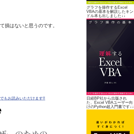
グラフを操作するExcel
VBAの基本を解説したキン
ドル本も出しました↓↓
て損はないと思うのです。
oteでもお読みいただけます!!
日経BP社から出版され
た、Excel VBAユーザー向
けのPython超入門書です↓↓