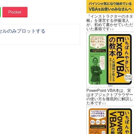
Pocket
『インストラクターのネタ
帳』を運営する伊藤潔人
が、初めて書かせていただ
いた書籍です↓↓
セルのみプロットする
PowerPoint VBA本は、実
はオブジェクトブラウザー
の使い方を徹底的に解説し
た本です↓↓