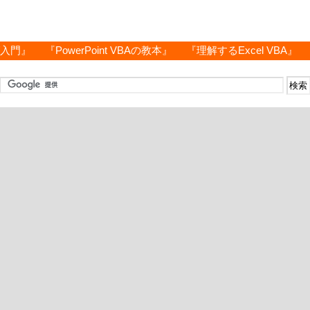
グ入門』
『PowerPoint VBAの教本』
『理解するExcel VBA』