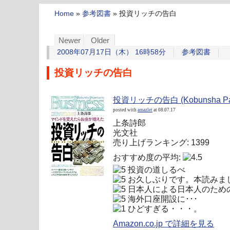
Home
»
参考図書
»
投資リッチの告白
Newer
Older
2008年07月17日（木） 16時58分
参考図書
投資リッチの告白
投資リッチの告白 (Kobunsha Paper
posted with
amazlet
at 08.07.17
上条詩郎
光文社
売り上げランキング: 1399
おすすめ度の平均:
投資の道しるべ
お久しぶりです。本読みま
日本人による日本人のため
海外口座開設に･･･
ひどすぎる・・・。
Amazon.co.jp で詳細を見る