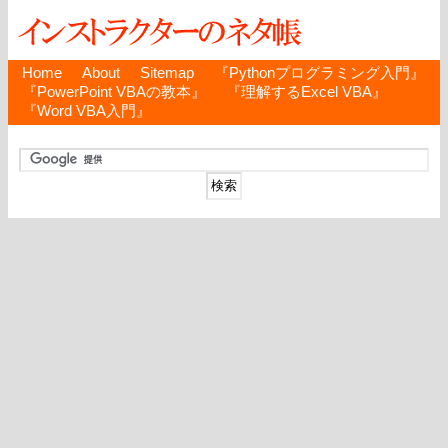
Home
About
Sitemap
『Pythonプログラミング入門』
『PowerPoint VBAの教本』
『理解するExcel VBA』
『Word VBA入門』