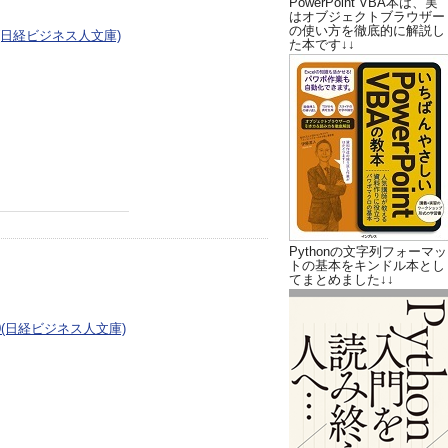
PowerPoint VBA本は、実
はオブジェクトブラウザー
の使い方を徹底的に解説し
(日経ビジネス人文庫)
た本です↓↓
Pythonの文字列フォーマッ
トの基本をキンドル本とし
てまとめました↓↓
0(日経ビジネス人文庫)