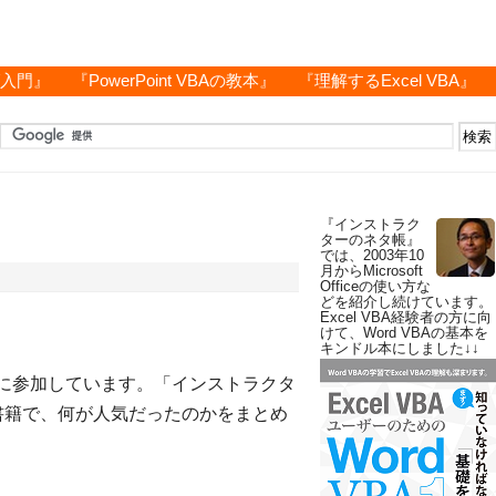
グ入門』
『PowerPoint VBAの教本』
『理解するExcel VBA』
『インストラク
ターのネタ帳』
では、2003年10
月からMicrosoft
Officeの使い方な
どを紹介し続けています。
Excel VBA経験者の方に向
けて、Word VBAの基本を
キンドル本にしました↓↓
ムに参加しています。「インストラクタ
書籍で、何が人気だったのかをまとめ