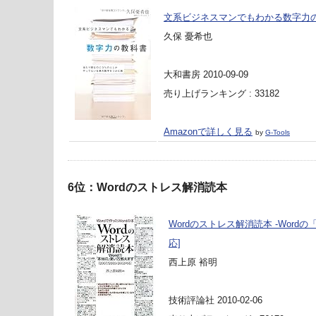
文系ビジネスマンでもわかる数字力
久保 憂希也
大和書房 2010-09-09
売り上げランキング : 33182
Amazonで詳しく見る
by
G-Tools
6位：Wordのストレス解消読本
Wordのストレス解消読本 -Wordの「
応]
西上原 裕明
技術評論社 2010-02-06