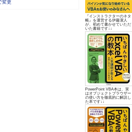
で変更
『インストラクターのネタ
帳』を運営する伊藤潔人
が、初めて書かせていただ
いた書籍です↓↓
PowerPoint VBA本は、実
はオブジェクトブラウザー
の使い方を徹底的に解説し
た本です↓↓