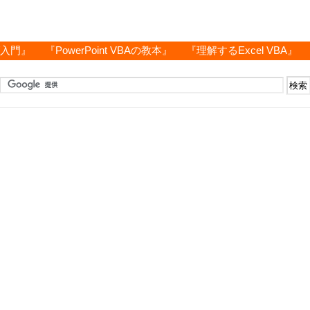
グ入門』
『PowerPoint VBAの教本』
『理解するExcel VBA』