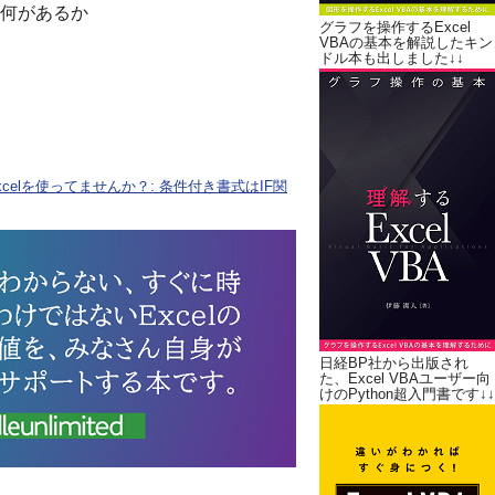
に何があるか
グラフを操作するExcel
VBAの基本を解説したキン
ドル本も出しました↓↓
elを使ってませんか？: 条件付き書式はIF関
日経BP社から出版され
た、Excel VBAユーザー向
けのPython超入門書です↓↓