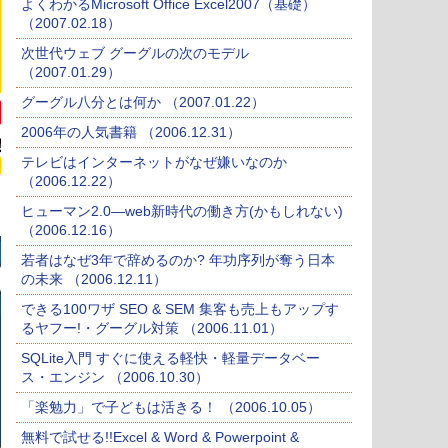
よくわかるMicrosoft Office Excel2007（基礎）
（2007.02.18）
次世代ウェブ グーグルの次のモデル
（2007.01.29）
グーグル八分とは何か （2007.01.22）
2006年の人気書籍 （2006.12.31）
テレビはインターネットがなぜ嫌いなのか
（2006.12.22）
ヒューマン2.0―web新時代の働き方(かもしれない)
（2006.12.16）
若者はなぜ3年で辞めるのか? 年功序列が奪う日本
の未来 （2006.12.11）
できる100ワザ SEO & SEM 集客も売上もアップす
るヤフー!・グーグル対策 （2006.11.01）
SQLite入門 すぐに使える軽快・軽量データベー
ス・エンジン （2006.10.30）
「楽勉力」で子どもは活きる！ （2006.10.05）
無料で試せる!!Excel & Word & Powerpoint &