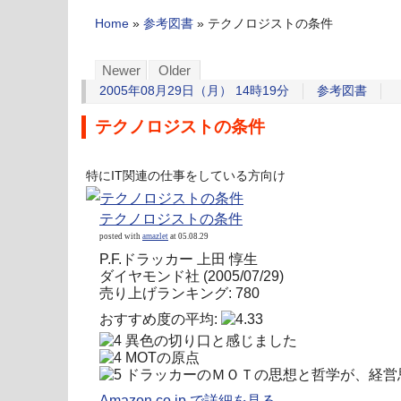
Home
»
参考図書
»
テクノロジストの条件
Newer
Older
2005年08月29日（月） 14時19分
参考図書
テクノロジストの条件
特にIT関連の仕事をしている方向け
テクノロジストの条件
posted with
amazlet
at 05.08.29
P.F.ドラッカー 上田 惇生
ダイヤモンド社 (2005/07/29)
売り上げランキング: 780
おすすめ度の平均:
異色の切り口と感じました
MOTの原点
ドラッカーのＭＯＴの思想と哲学が、経営
Amazon.co.jp で詳細を見る