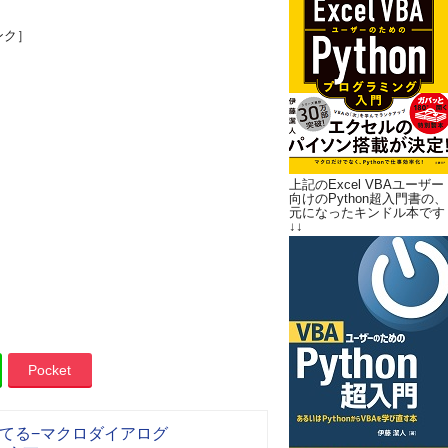
ンク］
上記のExcel VBAユーザー
向けのPython超入門書の、
元になったキンドル本です
↓↓
Pocket
てる−マクロダイアログ