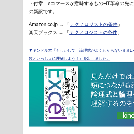
・付章 eコマースが意味するもの−IT革命の先
の新訳です。
Amazon.co.jp → 「
テクノロジストの条件
」
楽天ブックス → 「
テクノロジストの条件
」
▼キンドル本『もしかして、論理式がよくわからないままExc
数といっしょに理解しよう！』を出しました。