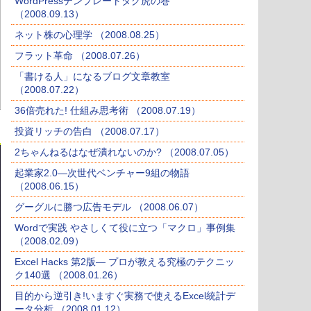
WordPressテンプレートタグ虎の巻
（2008.09.13）
ネット株の心理学 （2008.08.25）
フラット革命 （2008.07.26）
「書ける人」になるブログ文章教室
（2008.07.22）
36倍売れた! 仕組み思考術 （2008.07.19）
投資リッチの告白 （2008.07.17）
2ちゃんねるはなぜ潰れないのか? （2008.07.05）
起業家2.0―次世代ベンチャー9組の物語
（2008.06.15）
グーグルに勝つ広告モデル （2008.06.07）
Wordで実践 やさしくて役に立つ「マクロ」事例集
（2008.02.09）
Excel Hacks 第2版― プロが教える究極のテクニッ
ク140選 （2008.01.26）
目的から逆引き!いますぐ実務で使えるExcel統計デ
ータ分析 （2008.01.12）