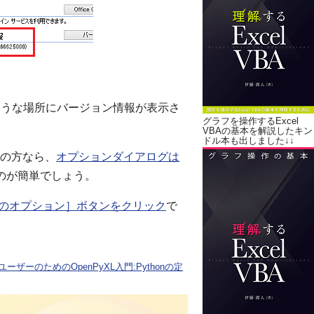
図のような場所にバージョン情報が表示さ
グラフを操作するExcel
VBAの基本を解説したキン
ドル本も出しました↓↓
の方なら、
オプションダイアログは
のが簡単でしょう。
［○○のオプション］ボタンをクリック
で
ユーザーのためのOpenPyXL入門:Pythonの定