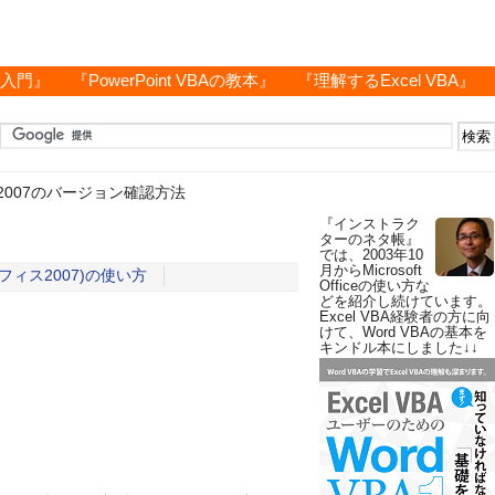
グ入門』
『PowerPoint VBAの教本』
『理解するExcel VBA』
ce 2007のバージョン確認方法
『インストラク
ターのネタ帳』
では、2003年10
月からMicrosoft
7(オフィス2007)の使い方
Officeの使い方な
どを紹介し続けています。
Excel VBA経験者の方に向
けて、Word VBAの基本を
キンドル本にしました↓↓