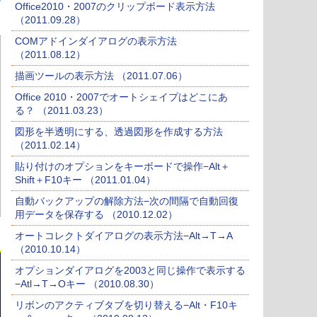
Office2010・2007のクリップボード表示方法
（2011.09.28）
COMアドインダイアログの表示方法
（2011.08.12）
描画ツールの表示方法 （2011.07.06）
Office 2010・2007でオートシェイプはどこにあ
る？ （2011.03.23）
図形を半透明にする、透過図形を作成する方法
（2011.02.14）
貼り付けのオプションをキーボードで操作−Alt＋
Shift＋F10キー （2011.01.04）
自動バックアップの解除方法−次の間隔で自動回復
用データを保存する （2010.12.02）
オートコレクトダイアログの表示方法−Alt→T→A
（2010.10.14）
オプションダイアログを2003と同じ操作で表示する
−Atl→T→Oキー （2010.08.30）
リボンのアクティブタブを切り替える−Alt・F10キ