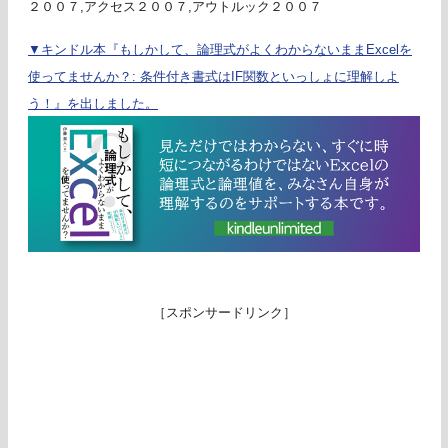
２００７,アクセス２００７,アウトルック２００７
▼キンドル本『もしかして、論理式がよくわからないままExcelを
使ってませんか？: 条件付き書式はIF関数といっしょに理解しよ
う！』を出しました。
［スポンサードリンク］