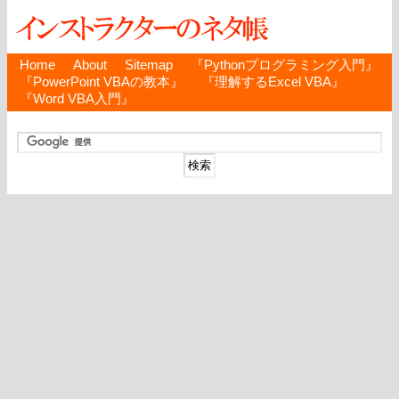
Home
About
Sitemap
『Pythonプログラミング入門』
『PowerPoint VBAの教本』
『理解するExcel VBA』
『Word VBA入門』