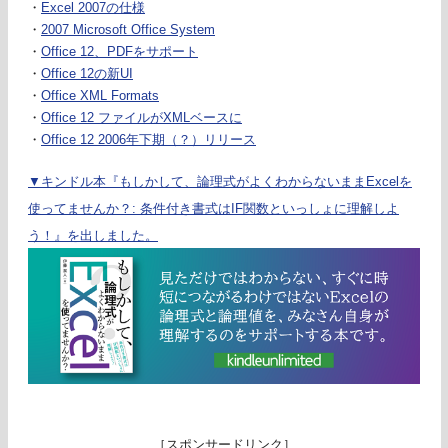
・
Excel 2007の仕様
・
2007 Microsoft Office System
・
Office 12、PDFをサポート
・
Office 12の新UI
・
Office XML Formats
・
Office 12 ファイルがXMLベースに
・
Office 12 2006年下期（？）リリース
▼キンドル本『もしかして、論理式がよくわからないままExcelを
使ってませんか？: 条件付き書式はIF関数といっしょに理解しよ
う！』を出しました。
［スポンサードリンク］