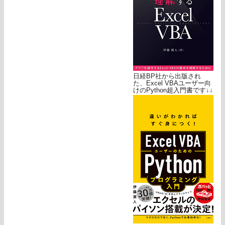
日経BP社から出版され
た、Excel VBAユーザー向
けのPython超入門書です↓↓