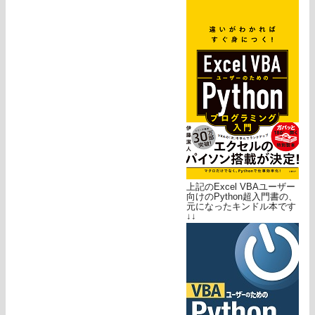
上記のExcel VBAユーザー
向けのPython超入門書の、
元になったキンドル本です
↓↓