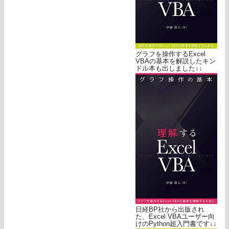
グラフを操作するExcel
VBAの基本を解説したキン
ドル本も出しました↓↓
日経BP社から出版され
た、Excel VBAユーザー向
けのPython超入門書です↓↓