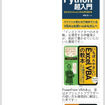
『インストラクターのネタ
帳』を運営する伊藤潔人
が、初めて書かせていただ
いた書籍です↓↓
PowerPoint VBA本は、実
はオブジェクトブラウザー
の使い方を徹底的に解説し
た本です↓↓