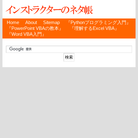
Home
About
Sitemap
『Pythonプログラミング入門』
『PowerPoint VBAの教本』
『理解するExcel VBA』
『Word VBA入門』