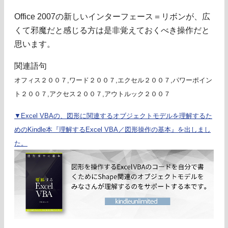
Office 2007の新しいインターフェース＝リボンが、広
くて邪魔だと感じる方は是非覚えておくべき操作だと
思います。
関連語句
オフィス２００７,ワード２００７,エクセル２００７,パワーポイン
ト２００７,アクセス２００７,アウトルック２００７
▼Excel VBAの、図形に関連するオブジェクトモデルを理解するた
めのKindle本『理解するExcel VBA／図形操作の基本』を出しまし
た。