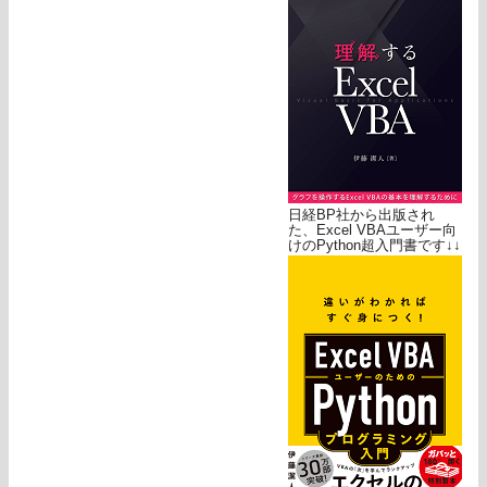
日経BP社から出版され
た、Excel VBAユーザー向
けのPython超入門書です↓↓