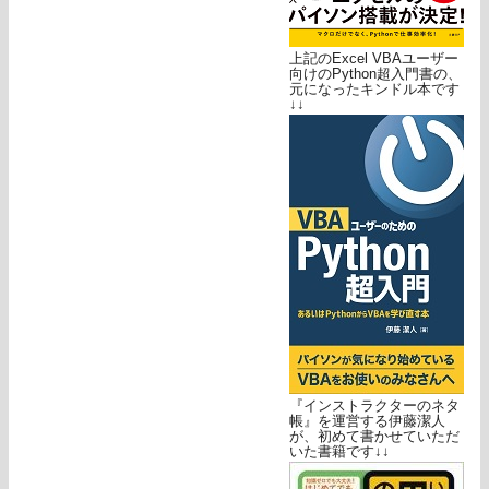
上記のExcel VBAユーザー
向けのPython超入門書の、
元になったキンドル本です
↓↓
『インストラクターのネタ
帳』を運営する伊藤潔人
が、初めて書かせていただ
いた書籍です↓↓