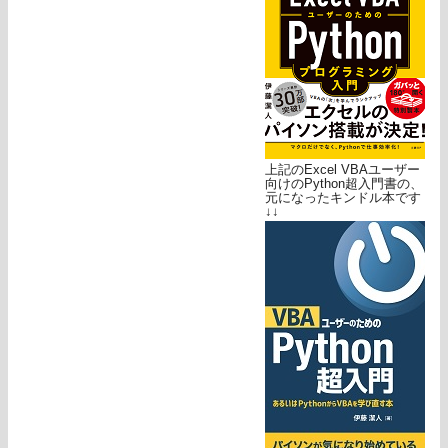
上記のExcel VBAユーザー
向けのPython超入門書の、
元になったキンドル本です
↓↓