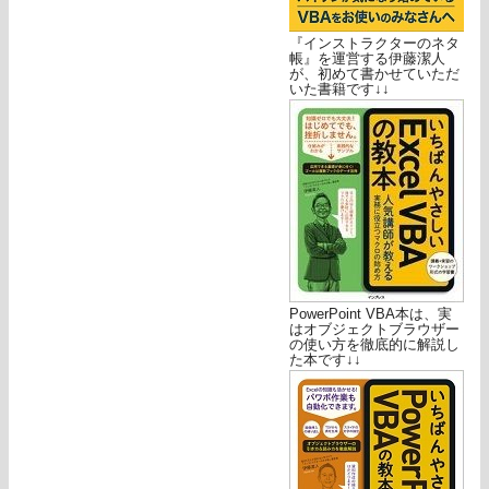
『インストラクターのネタ
帳』を運営する伊藤潔人
が、初めて書かせていただ
いた書籍です↓↓
PowerPoint VBA本は、実
はオブジェクトブラウザー
の使い方を徹底的に解説し
た本です↓↓