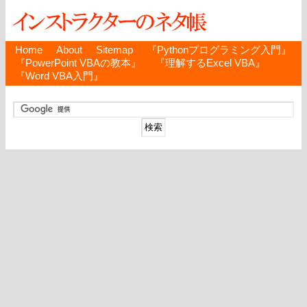
Home
About
Sitemap
『Pythonプログラミング入門』
『PowerPoint VBAの教本』
『理解するExcel VBA』
『Word VBA入門』