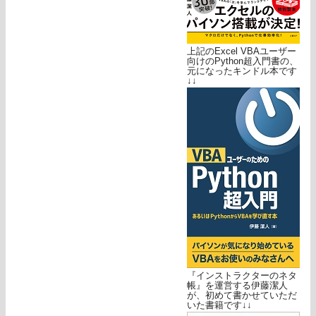
上記のExcel VBAユーザー
向けのPython超入門書の、
元になったキンドル本です
↓↓
『インストラクターのネタ
帳』を運営する伊藤潔人
が、初めて書かせていただ
いた書籍です↓↓