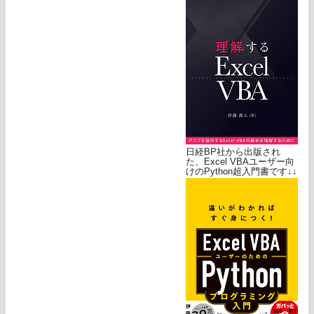
日経BP社から出版され
た、Excel VBAユーザー向
けのPython超入門書です↓↓