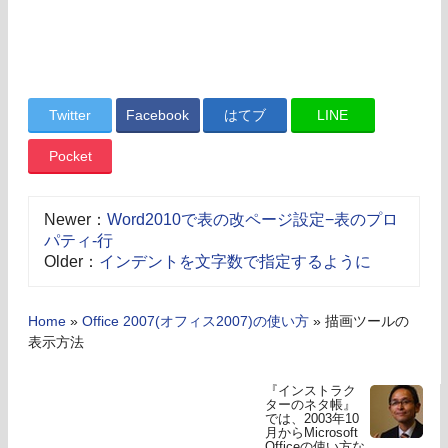
Twitter
Facebook
はてブ
LINE
Pocket
Newer：
Word2010で表の改ページ設定−表のプロ
パティ-行
Older：
インデントを文字数で指定するように
Home
»
Office 2007(オフィス2007)の使い方
»
描画ツールの
表示方法
『インストラク
ターのネタ帳』
では、2003年10
月からMicrosoft
Officeの使い方な