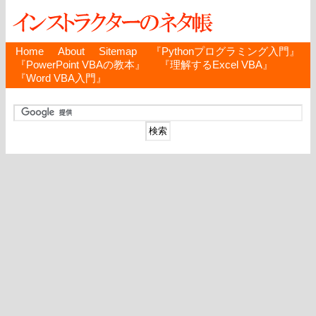
Home
About
Sitemap
『Pythonプログラミング入門』
『PowerPoint VBAの教本』
『理解するExcel VBA』
『Word VBA入門』