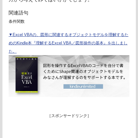
関連語句
条件関数
▼Excel VBAの、図形に関連するオブジェクトモデルを理解するた
めのKindle本『理解するExcel VBA／図形操作の基本』を出しまし
た。
［スポンサードリンク］