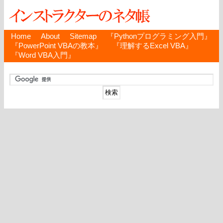
Home
About
Sitemap
『Pythonプログラミング入門』
『PowerPoint VBAの教本』
『理解するExcel VBA』
『Word VBA入門』