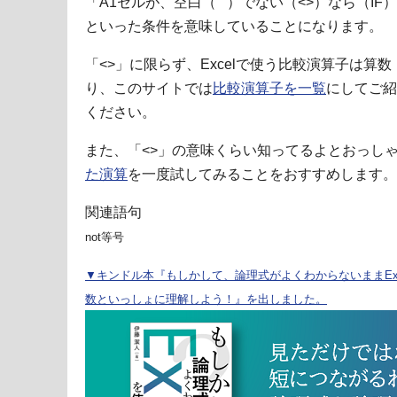
「A1セルが、空白（""）でない（<>）なら（IF
といった条件を意味していることになります。
「<>」に限らず、Excelで使う比較演算子は
り、このサイトでは
比較演算子を一覧
にしてご紹
ください。
また、「<>」の意味くらい知ってるよとおっし
た演算
を一度試してみることをおすすめします。
関連語句
not等号
▼キンドル本『もしかして、論理式がよくわからないままExc
数といっしょに理解しよう！』を出しました。