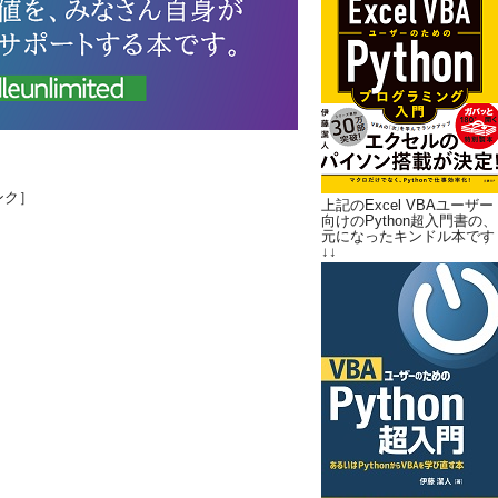
ンク］
上記のExcel VBAユーザー
向けのPython超入門書の、
元になったキンドル本です
↓↓