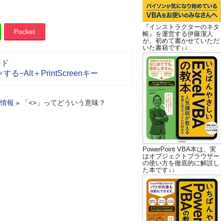
『インストラクターのネタ
Pocket
帳』を運営する伊藤潔人
が、初めて書かせていただ
いた書籍です↓↓
ード
lt＋PrintScreenキー
情報
»
「<>」ってどういう意味？
PowerPoint VBA本は、実
はオブジェクトブラウザー
の使い方を徹底的に解説し
た本です↓↓