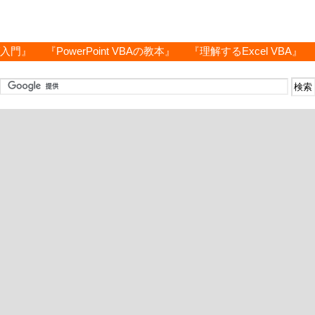
グ入門』
『PowerPoint VBAの教本』
『理解するExcel VBA』