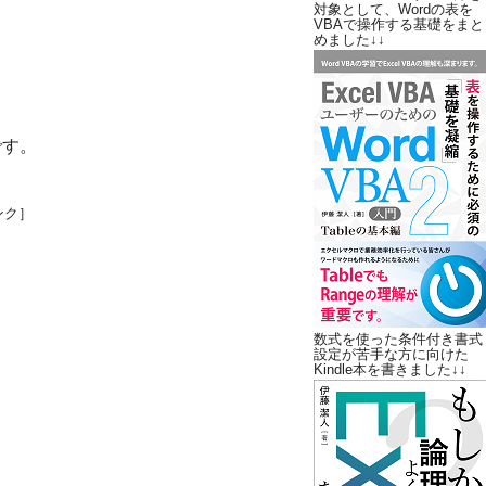
対象として、Wordの表を
VBAで操作する基礎をまと
めました↓↓
です。
ンク］
数式を使った条件付き書式
設定が苦手な方に向けた
Kindle本を書きました↓↓