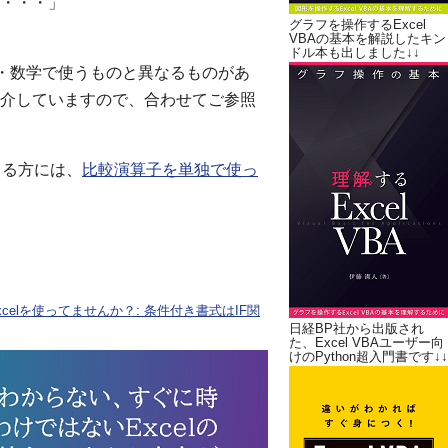
）・・・」
グラフを操作するExcel
VBAの基本を解説したキン
ドル本も出しました↓↓
算数・数学で使うものと異なるものがあ
介していますので、合わせてご参照
ゃる方には、
比較演算子を単独で使っ
elを使ってませんか？: 条件付き書式はIF関
日経BP社から出版され
た、Excel VBAユーザー向
けのPython超入門書です↓↓